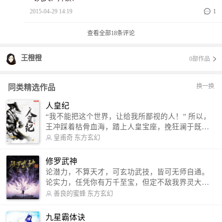
2015-04-29 14:19
1
查看全部
18
条评论
王橙橙
0部作品
换一换
同类精选作品
人皇纪
“我不能把这个世界，让给我所鄙视的人！” 所以，
王冲踩着枯骨血海，踏上人皇宝座，挽狂澜于既
倒，扶大厦之将倾，成就了一段无上的传说！ 微信
皇甫奇
东方玄幻
公众号：皇甫奇 （微信号：huangfuqi1985） 新浪
微博：皇甫奇（地址：http://weibo.com/u/25284575
修罗武神
87） QQ交流群：320238210【普通群】 574501330
论潜力，不算天才，可玄功武技，皆可无师自通。
【VIP订阅群】 欢迎大家关注。
论实力，任凭你有万千至宝，但定不敌我界灵大
军。 我是谁？天下众生视我为修罗，却不知，我以
善良的蜜蜂
东方玄幻
修罗成武神。 （想看修罗武神番外，请关注蜜蜂微
信公众号：善良的蜜蜂后援会）
九星霸体诀