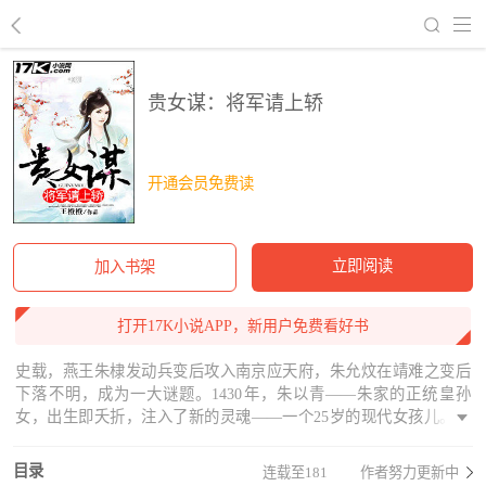
回到书架
贵女谋：将军请上轿
开通会员免费读
立即阅读
加入书架
打开17K小说APP，新用户免费看好书
史载，燕王朱棣发动兵变后攻入南京应天府，朱允炆在靖难之变后
下落不明，成为一大谜题。1430年，朱以青——朱家的正统皇孙
女，出生即夭折，注入了新的灵魂——一个25岁的现代女孩儿。随
着她的成长，一个叫做君山会的神秘组织也在各方势力的角逐中显
露出冰山一角，而两个特别的男人也出现在她的生命中，一个，为
目录
连载至181
作者努力更新中
她从保家救国的英雄变成世人口中的佞臣；一个，为她舍弃万贯家