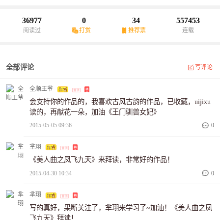
财救她于水火之中。两种别样的守护，注定纠缠一生。这一世，她
明白了一个浅显易懂的道理：喜欢是喜欢，爱是爱，对的时候遇见
36977
0
34
557453
对的人才是比穿越重生更幸运的事儿。
阅读过
打赏
推荐票
连载
全部评论
写评论
全顺王爷
会支持你的作品的，我喜欢古风古韵的作品，已收藏，uijixu
读的，再献花一朵，加油《王门驯兽女妃》
2015-05-05 09:36
0
芈珝
《美人曲之凤飞九天》来拜读，非常好的作品！
2015-04-30 10:34
0
芈珝
写的真好，果断关注了，芈珝来学习了~加油！《美人曲之凤
飞九天》拜读！