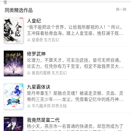
换一换
同类精选作品
人皇纪
“我不能把这个世界，让给我所鄙视的人！” 所以，
王冲踩着枯骨血海，踏上人皇宝座，挽狂澜于既
倒，扶大厦之将倾，成就了一段无上的传说！ 微信
皇甫奇
东方玄幻
公众号：皇甫奇 （微信号：huangfuqi1985） 新浪
微博：皇甫奇（地址：http://weibo.com/u/25284575
修罗武神
87） QQ交流群：320238210【普通群】 574501330
论潜力，不算天才，可玄功武技，皆可无师自通。
【VIP订阅群】 欢迎大家关注。
论实力，任凭你有万千至宝，但定不敌我界灵大
军。 我是谁？天下众生视我为修罗，却不知，我以
善良的蜜蜂
东方玄幻
修罗成武神。 （想看修罗武神番外，请关注蜜蜂微
信公众号：善良的蜜蜂后援会）
九星霸体诀
是丹帝重生？是融合灵魂？被盗走灵根、灵血、灵
骨的三无少年——龙尘，凭借着记忆中的炼丹神
术，修行神秘功法九星霸体诀，拨开重重迷雾，解
平凡魔术师
异界大陆
开惊天之局。 手掌天地乾坤，脚踏日月星辰，
勾搭各色美女，镇压恶鬼邪神。 江湖传闻：龙
我竟然是富二代
尘一到，地吼天啸。龙尘一出，鬼泣神哭。 本
杨小天，燕京市一名普通的快递员，却忽然成为了
故事纯属虚构，如有雷同，那就是真事儿，想要对