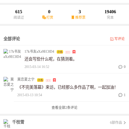
615
0
3
19406
阅读过
打赏
推荐票
完本
全部评论
写评论
17k书友aXz9EC0D4
还会写些什么呢，在猜测着。
2015-03-14 16:52
0
莫恋夏之宁
《不完美落幕》来访，已经那么多作品了啊，一起加油！
2015-03-13 10:54
1
查看全部
2
条评论
千枝雪
6部作品