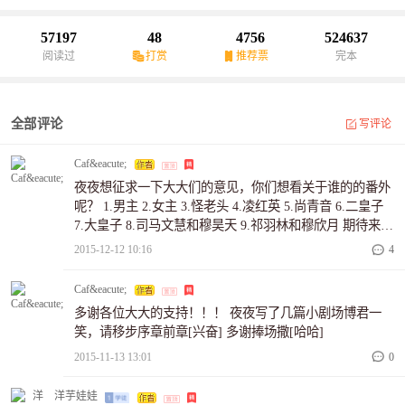
人的故事……且看她如何选择，如何帮助哥哥成为王的男人，如何
帮助盟主娶亲，如何帮助将军夫君撑起一片天…抽风版简介：莫名
57197
48
4756
524637
其妙的异世之旅凭着本能跨越种种劫难遇奇葩，斗女配，钓备胎，
阅读过
打赏
推荐票
完本
连红线
全部评论
写评论
Caf&eacute;
夜夜想征求一下大大们的意见，你们想看关于谁的的番外
呢？ 1.男主 2.女主 3.怪老头 4.凌红英 5.尚青音 6.二皇子
7.大皇子 8.司马文慧和穆昊天 9.祁羽林和穆欣月 期待来自
各位大大的留言[高兴]
2015-12-12 10:16
4
Caf&eacute;
多谢各位大大的支持！！！ 夜夜写了几篇小剧场博君一
笑，请移步序章前章[兴奋] 多谢捧场撒[哈哈]
2015-11-13 13:01
0
洋芋娃娃