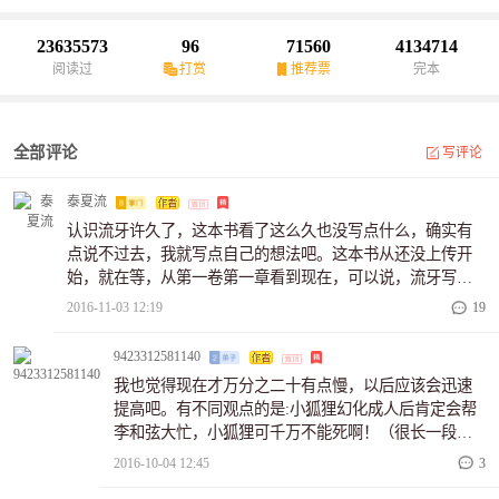
23635573
96
71560
4134714
阅读过
打赏
推荐票
完本
全部评论
写评论
泰夏流
认识流牙许久了，这本书看了这么久也没写点什么，确实有
点说不过去，我就写点自己的想法吧。这本书从还没上传开
始，就在等，从第一卷第一章看到现在，可以说，流牙写的
书，质量是有保证的，最重要的是节奏明快、剧情流畅、字
2016-11-03 12:19
19
里行间的装X也是恰到好处，你能看到热血的部分，也能读到
让你忍俊不禁的诙谐情节，让你忍不住大脑邪恶的隐晦描
9423312581140
写。至于剧情内容以及人设方面，已经有很好的书友写了，
我也觉得现在才万分之二十有点慢，以后应该会迅速
我就不再赘述，希望新来的书友粉丝们慢慢阅读，在流牙细
提高吧。有不同观点的是:小狐狸幻化成人后肯定会帮
心构造的世界里恣意畅游，享受翻页所带来的震撼。最后，
李和弦大忙，小狐狸可千万不能死啊！（很长一段时
我想说的是，流牙很认真的在写书，而就我的了解，流牙的
间我都分不清小狐狸的性别）目前期待李和弦晋升天
2016-10-04 12:45
3
身体并不太好，都几乎是拿命在写了，所以如果你在看并且
华境后施展妖皇剑的威力和此剑的隐藏秘密。长远来
喜欢这本书，就请来支持...