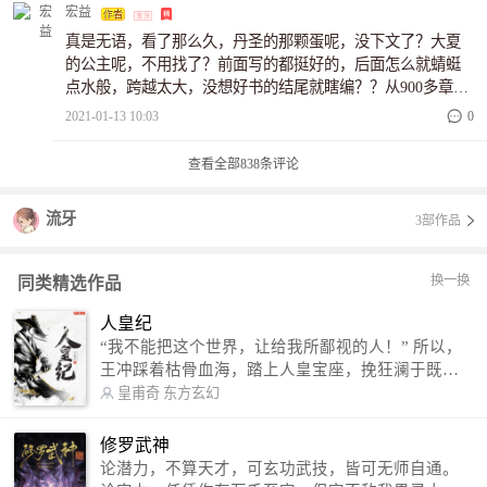
看期待李和弦使用龙鳞神乐炉时获得龙族传承，还有
宏益
获得五行气运，经历藏海神舟内的种种奇遇。还期待
真是无语，看了那么久，丹圣的那颗蛋呢，没下文了？大夏
李和弦去仙灵皇朝找赵明珠后又获得的种种提升。比
的公主呢，不用找了？前面写的都挺好的，后面怎么就蜻蜓
较困惑的是:李和弦三个月后进去阴风谷还怎么修炼
点水般，跨越太大，没想好书的结尾就瞎编？？从900多章到
呢？。。难道阴风谷里也有奇遇吗？另外，都是妖圣
1000章，都是描述居多，真正对话就大概2句左右。。。麻烦
2021-01-13 10:03
0
的话还不知道九黎大圣和猪大圣哪个厉害，妙语师姐
想好剧情架构再写书
的血脉如果是猪大圣的猪之圣血就惨了。。总之目前
都是满满的期待，作者加油！！！
查看全部
838
条评论
流牙
3部作品
换一换
同类精选作品
人皇纪
“我不能把这个世界，让给我所鄙视的人！” 所以，
王冲踩着枯骨血海，踏上人皇宝座，挽狂澜于既
倒，扶大厦之将倾，成就了一段无上的传说！ 微信
皇甫奇
东方玄幻
公众号：皇甫奇 （微信号：huangfuqi1985） 新浪
微博：皇甫奇（地址：http://weibo.com/u/25284575
修罗武神
87） QQ交流群：320238210【普通群】 574501330
论潜力，不算天才，可玄功武技，皆可无师自通。
【VIP订阅群】 欢迎大家关注。