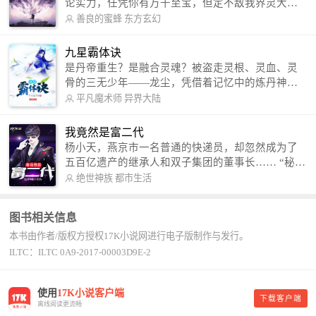
论实力，任凭你有万千至宝，但定不敌我界灵大
军。 我是谁？天下众生视我为修罗，却不知，我以
善良的蜜蜂
东方玄幻
修罗成武神。 （想看修罗武神番外，请关注蜜蜂微
信公众号：善良的蜜蜂后援会）
九星霸体诀
是丹帝重生？是融合灵魂？被盗走灵根、灵血、灵
骨的三无少年——龙尘，凭借着记忆中的炼丹神
术，修行神秘功法九星霸体诀，拨开重重迷雾，解
平凡魔术师
异界大陆
开惊天之局。 手掌天地乾坤，脚踏日月星辰，
勾搭各色美女，镇压恶鬼邪神。 江湖传闻：龙
我竟然是富二代
尘一到，地吼天啸。龙尘一出，鬼泣神哭。 本
杨小天，燕京市一名普通的快递员，却忽然成为了
故事纯属虚构，如有雷同，那就是真事儿，想要对
五百亿遗产的继承人和双子集团的董事长…… “秘
号入座，抓紧时间进群：487963015 微信公众号：
书，给我定制一套百亿富翁的吃喝住行标准！” “好
绝世神族
都市生活
平凡魔术师,或者搜索：pingfanmoshushi1982,公众
的，杨总。” “你晚上在我的床上安排五个嫩模是怎
号上有问必答，福利多多！
么回事？” “回杨总，这就是百亿富翁的标准。” “车
图书相关信息
呢？” “回杨总，开车太堵，已经给你安排了直升
本书由作者/版权方授权17K小说网进行电子版制作与发行。
机。” 从此，开启杨小天的百亿富翁之旅，只有他不
敢想的，没有秘书办不到的。
ILTC：ILTC 0A9-2017-00003D9E-2
使用
17K小说客户端
下载客户端
离线阅读更流畅