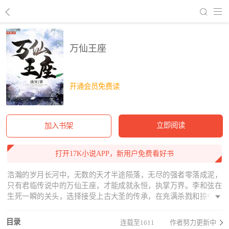
回到书架
万仙王座
开通会员免费读
立即阅读
加入书架
打开17K小说APP，新用户免费看好书
浩瀚的岁月长河中，无数的天才半途陨落，无尽的强者零落成泥，
只有君临传说中的万仙王座，才能成就永恒，执掌万界。李和弦在
生死一瞬的关头，选择接受上古大圣的传承，在充满杀戮和掠夺的
仙路上，一步步拼杀出属于自己的无上传说。新浪微博：流牙；微
信公众号：liuya180
目录
连载至1611
作者努力更新中