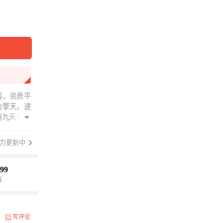
弱，资质平
力擎天。速
翔九天任逍
他们呀？我
好，流沙仙
力更新中
公主许配给
我和我的孩
要低调，要
99
看官必然是
载
写评论