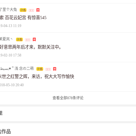
了里个大兔
索 百花云妃宫 有惊喜545
19-04-13 11:19
茉夏岚丶
好意思两年后才来，默默关注中。
19-02-10 17:58
๑بسيط♥＂浅 念の二萌
末世之红警之辉，来访，祝大大写作愉快
018-05-10 20:40
查看全部
878
条评论
里
选作品