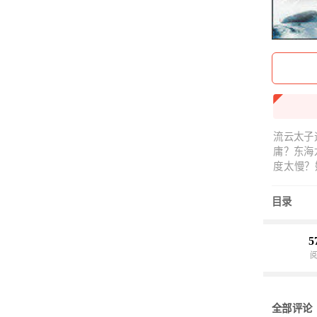
流云太子
庸？东海
度太慢？
遥。什么
帮忙？我
目录
域的仙后
金翅大鹏
子；我的
5
低调，重
要失望的
全部评论