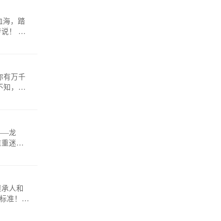
！ 微
——龙
重重迷
anmosh
继承人和