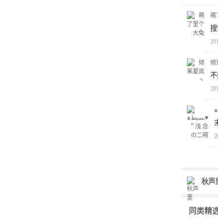
萌
搜
20
倾
不
20
2
秋声
同类精