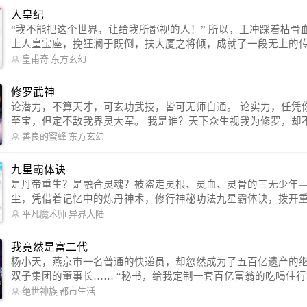
人皇纪
“我不能把这个世界，让给我所鄙视的人！” 所以，王冲踩着枯骨血海，踏
上人皇宝座，挽狂澜于既倒，扶大厦之将倾，成就了一段无上的传说
信公众号：皇甫奇 （微信号：huangfuqi1985） 新浪微博：皇甫奇（地址：
皇甫奇
东方玄幻
http://weibo.com/u/2528457587） QQ交流群：320238210【普通群】 57450
1330 【VIP订阅群】 欢迎大家关注。
修罗武神
论潜力，不算天才，可玄功武技，皆可无师自通。 论实力，任凭你有万千
至宝，但定不敌我界灵大军。 我是谁？天下众生视我为修罗，却不知，我
以修罗成武神。 （想看修罗武神番外，请关注蜜蜂微信公众号：善良的蜜
善良的蜜蜂
东方玄幻
蜂后援会）
九星霸体诀
是丹帝重生？是融合灵魂？被盗走灵根、灵血、灵骨的三无少年
尘，凭借着记忆中的炼丹神术，修行神秘功法九星霸体诀，拨开
雾，解开惊天之局。 手掌天地乾坤，脚踏日月星辰，勾搭各色美女，
平凡魔术师
异界大陆
镇压恶鬼邪神。 江湖传闻：龙尘一到，地吼天啸。龙尘一出，鬼泣神
哭。 本故事纯属虚构，如有雷同，那就是真事儿，想要对号入座，抓
我竟然是富二代
紧时间进群：487963015 微信公众号：平凡魔术师,或者搜索：pingf
杨小天，燕京市一名普通的快递员，却忽然成为了五百亿遗产的
ushi1982,公众号上有问必答，福利多多！
双子集团的董事长…… “秘书，给我定制一套百亿富翁的吃喝住行标准！”
“好的，杨总。” “你晚上在我的床上安排五个嫩模是怎么回事？” “回杨总，
绝世神族
都市生活
这就是百亿富翁的标准。” “车呢？” “回杨总，开车太堵，已经给你安排了