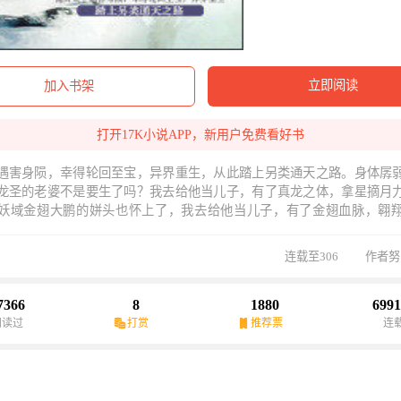
立即阅读
加入书架
打开17K小说APP，新用户免费看好书
遇害身陨，幸得轮回至宝，异界重生，从此踏上另类通天之路。身体孱
龙圣的老婆不是要生了吗？我去给他当儿子，有了真龙之体，拿星摘月
妖域金翅大鹏的姘头也怀上了，我去给他当儿子，有了金翅血脉，翱
？龙圣老爹与大鹏爹爹打起来了？让我去帮忙？混账，你们怎么不拉住
帮谁啊？要是让他们知道他们最疼爱的儿子是同一个人，那后果是...正
连载至306
作者努
要生了，我去混个公主当当，顺便避避风头。流沙仙帝想将他最疼爱的
的公子？呃...让我们来看看这件事情的结果：我，嫁给了我；我怀上了
孩子会不会...还是我？不能想，不能想，这样的事情要避免。要低调，
7366
8
1880
6991
要的事情说三遍。PS：以上全是作者YY,本书文风严肃严谨，想找笑点的
阅读过
打赏
推荐票
连
。