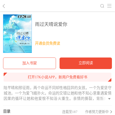
回到书架
雨过天晴说爱你
开通会员免费读
立即阅读
加入书架
打开17K小说APP，新用户免费看好书
陆芊晴和邢征雨，两个命运不同却性格囧异的女孩。一个为爱坚守
城池，一个为爱飞蛾扑火。命运的交错让她和他不知心意重遇爱情
因果的循环让她和他爱恨不知浴火重生。亲情的撕裂，背叛的恶
果，明争暗斗。谁会在爱里破茧成蝶，又是谁权衡利弊最后选择了
一个错的人?
目录
连载至187
作者努力更新中