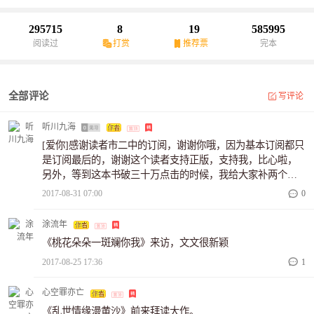
295715
8
19
585995
阅读过
打赏
推荐票
完本
全部评论
写评论
听川九海
[爱你]感谢读者市二中的订阅，谢谢你哦，因为基本订阅都只
是订阅最后的，谢谢这个读者支持正版，支持我，比心啦，
另外，等到这本书破三十万点击的时候，我给大家补两个番
外，当时写得太匆忙，其实后面还是有故事的，我们的女主
2017-08-31 07:00
0
去了美国，她真的不回来了吗？一起加油，支持正版!
涂流年
《桃花朵朵一斑斓你我》来访，文文很新颖
2017-08-25 17:36
1
心空罪亦亡
《乱世情缘漫黄沙》前来拜读大作。