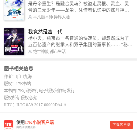
是丹帝重生？是融合灵魂？被盗走灵根、灵血、灵
骨的三无少年——龙尘，凭借着记忆中的炼丹神
术，修行神秘功法九星霸体诀，拨开重重迷雾，解
平凡魔术师
异界大陆
开惊天之局。 手掌天地乾坤，脚踏日月星辰，
勾搭各色美女，镇压恶鬼邪神。 江湖传闻：龙
我竟然是富二代
尘一到，地吼天啸。龙尘一出，鬼泣神哭。 本
杨小天，燕京市一名普通的快递员，却忽然成为了
故事纯属虚构，如有雷同，那就是真事儿，想要对
五百亿遗产的继承人和双子集团的董事长…… “秘
号入座，抓紧时间进群：487963015 微信公众号：
书，给我定制一套百亿富翁的吃喝住行标准！” “好
绝世神族
都市生活
平凡魔术师,或者搜索：pingfanmoshushi1982,公众
的，杨总。” “你晚上在我的床上安排五个嫩模是怎
号上有问必答，福利多多！
么回事？” “回杨总，这就是百亿富翁的标准。” “车
图书相关信息
呢？” “回杨总，开车太堵，已经给你安排了直升
作者：听川九海
机。” 从此，开启杨小天的百亿富翁之旅，只有他不
敢想的，没有秘书办不到的。
版权：17K书站
本书由17K小说进行电子版权制作与发行
版权所有 侵权必究
ILTC：ILTC 0A9-2017-00000DA4-A
使用
17K小说客户端
下载客户端
离线阅读更流畅