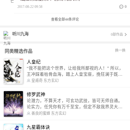
2017-08-22 09:58
0
查看全部
44
条评论
听川九海
0部作品
换一换
同类精选作品
人皇纪
“我不能把这个世界，让给我所鄙视的人！” 所以，
王冲踩着枯骨血海，踏上人皇宝座，挽狂澜于既
倒，扶大厦之将倾，成就了一段无上的传说！ 微信
皇甫奇
东方玄幻
公众号：皇甫奇 （微信号：huangfuqi1985） 新浪
微博：皇甫奇（地址：http://weibo.com/u/25284575
修罗武神
87） QQ交流群：320238210【普通群】 574501330
论潜力，不算天才，可玄功武技，皆可无师自通。
【VIP订阅群】 欢迎大家关注。
论实力，任凭你有万千至宝，但定不敌我界灵大
军。 我是谁？天下众生视我为修罗，却不知，我以
善良的蜜蜂
东方玄幻
修罗成武神。 （想看修罗武神番外，请关注蜜蜂微
信公众号：善良的蜜蜂后援会）
九星霸体诀