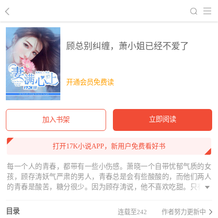
回到书架
顾总别纠缠，萧小姐已经不爱了
开通会员免费读
立即阅读
加入书架
打开17K小说APP，新用户免费看好书
每一个人的青春，都带有一些小伤感。萧晓一个自带忧郁气质的女
孩，顾存涛妖气严肃的男人，青春总是会有些酸酸的，而他们两人
的青春是酸苦，糖分很少。因为顾存涛说，他不喜欢吃甜。只有他
们不甜，有些虐心。
目录
连载至242
作者努力更新中