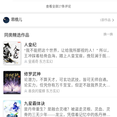
查看全部
27
条评论
思维儿
1部作品
换一换
同类精选作品
人皇纪
“我不能把这个世界，让给我所鄙视的人！” 所以，
王冲踩着枯骨血海，踏上人皇宝座，挽狂澜于既
倒，扶大厦之将倾，成就了一段无上的传说！ 微信
皇甫奇
东方玄幻
公众号：皇甫奇 （微信号：huangfuqi1985） 新浪
微博：皇甫奇（地址：http://weibo.com/u/25284575
修罗武神
87） QQ交流群：320238210【普通群】 574501330
论潜力，不算天才，可玄功武技，皆可无师自通。
【VIP订阅群】 欢迎大家关注。
论实力，任凭你有万千至宝，但定不敌我界灵大
军。 我是谁？天下众生视我为修罗，却不知，我以
善良的蜜蜂
东方玄幻
修罗成武神。 （想看修罗武神番外，请关注蜜蜂微
信公众号：善良的蜜蜂后援会）
九星霸体诀
是丹帝重生？是融合灵魂？被盗走灵根、灵血、灵
骨的三无少年——龙尘，凭借着记忆中的炼丹神