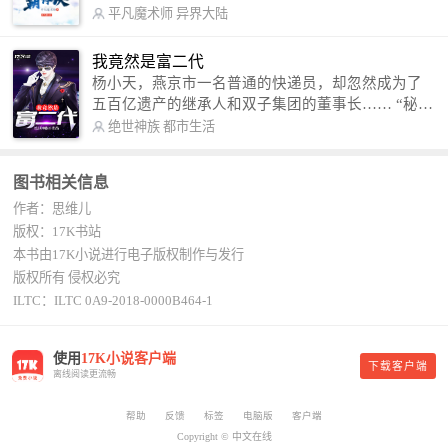
术，修行神秘功法九星霸体诀，拨开重重迷雾，解
平凡魔术师
异界大陆
开惊天之局。 手掌天地乾坤，脚踏日月星辰，
勾搭各色美女，镇压恶鬼邪神。 江湖传闻：龙
我竟然是富二代
尘一到，地吼天啸。龙尘一出，鬼泣神哭。 本
杨小天，燕京市一名普通的快递员，却忽然成为了
故事纯属虚构，如有雷同，那就是真事儿，想要对
五百亿遗产的继承人和双子集团的董事长…… “秘
号入座，抓紧时间进群：487963015 微信公众号：
书，给我定制一套百亿富翁的吃喝住行标准！” “好
绝世神族
都市生活
平凡魔术师,或者搜索：pingfanmoshushi1982,公众
的，杨总。” “你晚上在我的床上安排五个嫩模是怎
号上有问必答，福利多多！
么回事？” “回杨总，这就是百亿富翁的标准。” “车
图书相关信息
呢？” “回杨总，开车太堵，已经给你安排了直升
作者：思维儿
机。” 从此，开启杨小天的百亿富翁之旅，只有他不
敢想的，没有秘书办不到的。
版权：17K书站
本书由17K小说进行电子版权制作与发行
版权所有 侵权必究
ILTC：ILTC 0A9-2018-0000B464-1
使用
17K小说客户端
下载客户端
离线阅读更流畅
帮助
反馈
标签
电脑版
客户端
Copyright © 中文在线