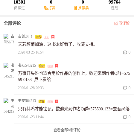
凌以帆：靠着现实来取舍，哪怕失去自己所爱。
10301
0
0
99764
阅读过
打赏
推荐票
连载
全部评论
写评论
古剑远飞
天若颀菊加油，这书太好看了，收藏支持。
2020-03-25 16:54
0
书友545215
万事开头难也适合用於作品的创作上，歡迎来到作者Q群=575
59.0133=尼卜看给
2020-01-28 20:33
0
书友564213
只有共鸣才能铭记，歡迎来到作者Q群=575590.133=去吾呙落
2020-01-23 11:44
0
查看全部
8
条评论