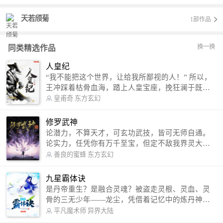
天若颀菊
1部作品
换一换
同类精选作品
人皇纪
“我不能把这个世界，让给我所鄙视的人！” 所以，
王冲踩着枯骨血海，踏上人皇宝座，挽狂澜于既
倒，扶大厦之将倾，成就了一段无上的传说！ 微信
皇甫奇
东方玄幻
公众号：皇甫奇 （微信号：huangfuqi1985） 新浪
微博：皇甫奇（地址：http://weibo.com/u/25284575
修罗武神
87） QQ交流群：320238210【普通群】 574501330
论潜力，不算天才，可玄功武技，皆可无师自通。
【VIP订阅群】 欢迎大家关注。
论实力，任凭你有万千至宝，但定不敌我界灵大
军。 我是谁？天下众生视我为修罗，却不知，我以
善良的蜜蜂
东方玄幻
修罗成武神。 （想看修罗武神番外，请关注蜜蜂微
信公众号：善良的蜜蜂后援会）
九星霸体诀
是丹帝重生？是融合灵魂？被盗走灵根、灵血、灵
骨的三无少年——龙尘，凭借着记忆中的炼丹神
术，修行神秘功法九星霸体诀，拨开重重迷雾，解
平凡魔术师
异界大陆
开惊天之局。 手掌天地乾坤，脚踏日月星辰，