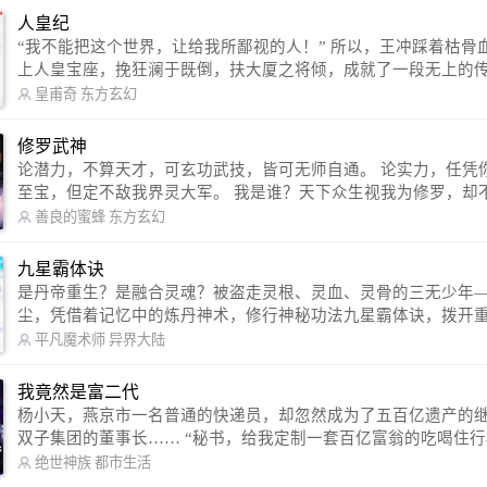
人皇纪
“我不能把这个世界，让给我所鄙视的人！” 所以，王冲踩着枯骨血海，踏
上人皇宝座，挽狂澜于既倒，扶大厦之将倾，成就了一段无上的传说
信公众号：皇甫奇 （微信号：huangfuqi1985） 新浪微博：皇甫奇（地址：
皇甫奇
东方玄幻
http://weibo.com/u/2528457587） QQ交流群：320238210【普通群】 57450
1330 【VIP订阅群】 欢迎大家关注。
修罗武神
论潜力，不算天才，可玄功武技，皆可无师自通。 论实力，任凭你有万千
至宝，但定不敌我界灵大军。 我是谁？天下众生视我为修罗，却不知，我
以修罗成武神。 （想看修罗武神番外，请关注蜜蜂微信公众号：善良的蜜
善良的蜜蜂
东方玄幻
蜂后援会）
九星霸体诀
是丹帝重生？是融合灵魂？被盗走灵根、灵血、灵骨的三无少年
尘，凭借着记忆中的炼丹神术，修行神秘功法九星霸体诀，拨开
雾，解开惊天之局。 手掌天地乾坤，脚踏日月星辰，勾搭各色美女，
平凡魔术师
异界大陆
镇压恶鬼邪神。 江湖传闻：龙尘一到，地吼天啸。龙尘一出，鬼泣神
哭。 本故事纯属虚构，如有雷同，那就是真事儿，想要对号入座，抓
我竟然是富二代
紧时间进群：487963015 微信公众号：平凡魔术师,或者搜索：pingf
杨小天，燕京市一名普通的快递员，却忽然成为了五百亿遗产的
ushi1982,公众号上有问必答，福利多多！
双子集团的董事长…… “秘书，给我定制一套百亿富翁的吃喝住行标准！”
“好的，杨总。” “你晚上在我的床上安排五个嫩模是怎么回事？” “回杨总，
绝世神族
都市生活
这就是百亿富翁的标准。” “车呢？” “回杨总，开车太堵，已经给你安排了