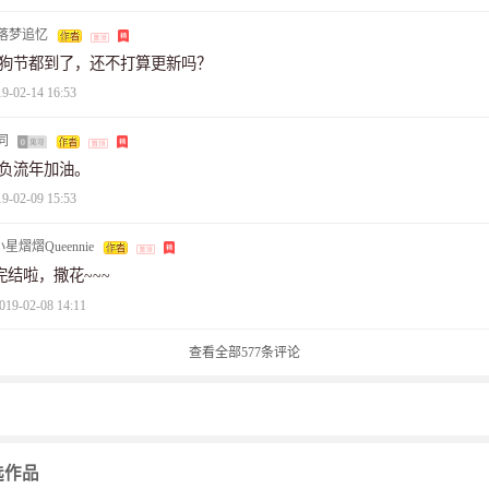
落梦追忆
狗节都到了，还不打算更新吗？
19-02-14 16:53
同
负流年加油。
19-02-09 15:53
小星熠熠Queennie
完结啦，撒花~~~
019-02-08 14:11
查看全部
577
条评论
选作品