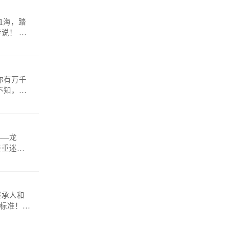
！ 微
——龙
重重迷
anmosh
继承人和