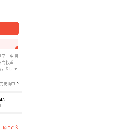
见了一生最
位高权重，
善，却又和
他，笑着要
的拒绝了。
力更新中
令和亲，路
了树下，视
果也好，帝
45
载
写评论