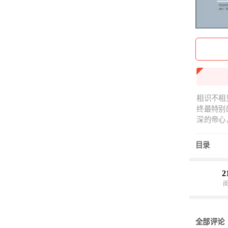
相识不相
终最特别
深的帝心
所有人保
求对方回
目录
然，她明
遭暗算，
线逐渐朦
2
辛，余生
全部评论