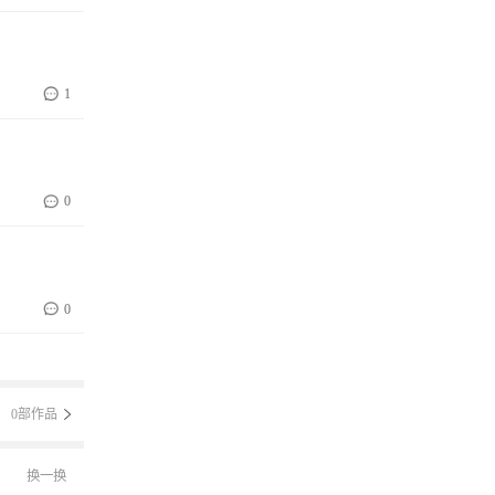
1
0
0
0部作品
换一换