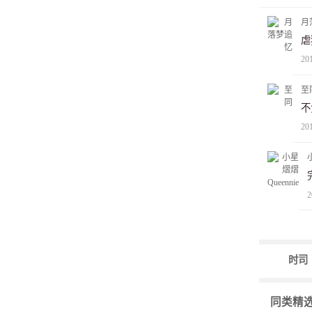
月
虐
20
至
不
20
2
时司
同类精