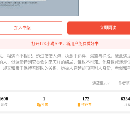
立即阅读
加入书架
打开17K小说APP，新用户免费看好书
见，相遇而不相识。透过茫茫人海，执念于羁绊，渴望与挣脱，彼此遇
的人，但这份特别究竟会迎来怎样的结局，谁也不可知。他身世成迷却
，却又和帝王保持着暧昧的关系。她被人穿越却顶替别人身份，看似和
持着距离。相遇时，他被暗算险些受辱，凭借自己奇怪的直觉找到救下
报她。相爱时，彼此不相言明，玩笑之下的试探，也被他半玩笑半认真
连载至207
作者努
白，所爱之人并非不爱，只是太过现实所以忘记了罢了。相离时，她因
歹人逼至山顶，四周火光浓烟四起，无处可走，冷静下来，自嘲的坐在
胧，伸出手抓住的只是虚无。空气中，只留下浅浅的一句话，“这样的结
1698
1
172
6334
我真的不等你了。”
阅读过
打赏
推荐票
连