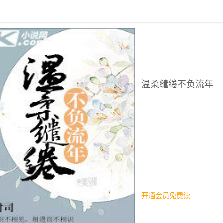
回到书架
温柔缱绻不负流年
开通会员免费读