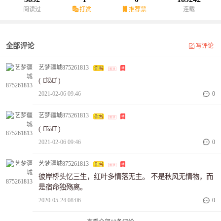
阅读过
打赏
推荐票
连载
全部评论
写评论
艺梦疆城875261813
( ･᷅ὢ･᷄ )
2021-02-06 09:46
0
艺梦疆城875261813
( ･᷅ὢ･᷄ )
2021-02-06 09:46
0
艺梦疆城875261813
彼岸桥头忆三生，红叶多情落无主。 不是秋风无情物，而
是宿命独殇离。
2020-05-24 08:06
0