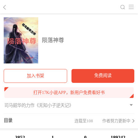
回到书架
陨落神尊
免费阅读
加入书架
打开17K小说APP，新用户免费看好书
司马韶华的力作《无知小子逆天记》
目录
连载至108
作者努力更新中
3852
1
0
189242