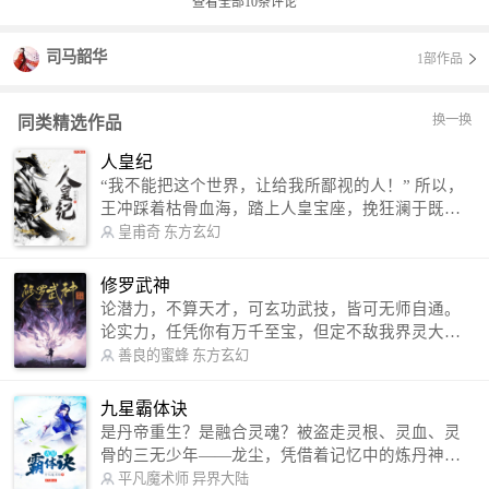
查看全部
10
条评论
司马韶华
1部作品
换一换
同类精选作品
人皇纪
“我不能把这个世界，让给我所鄙视的人！” 所以，
王冲踩着枯骨血海，踏上人皇宝座，挽狂澜于既
倒，扶大厦之将倾，成就了一段无上的传说！ 微信
皇甫奇
东方玄幻
公众号：皇甫奇 （微信号：huangfuqi1985） 新浪
微博：皇甫奇（地址：http://weibo.com/u/25284575
修罗武神
87） QQ交流群：320238210【普通群】 574501330
论潜力，不算天才，可玄功武技，皆可无师自通。
【VIP订阅群】 欢迎大家关注。
论实力，任凭你有万千至宝，但定不敌我界灵大
军。 我是谁？天下众生视我为修罗，却不知，我以
善良的蜜蜂
东方玄幻
修罗成武神。 （想看修罗武神番外，请关注蜜蜂微
信公众号：善良的蜜蜂后援会）
九星霸体诀
是丹帝重生？是融合灵魂？被盗走灵根、灵血、灵
骨的三无少年——龙尘，凭借着记忆中的炼丹神
术，修行神秘功法九星霸体诀，拨开重重迷雾，解
平凡魔术师
异界大陆