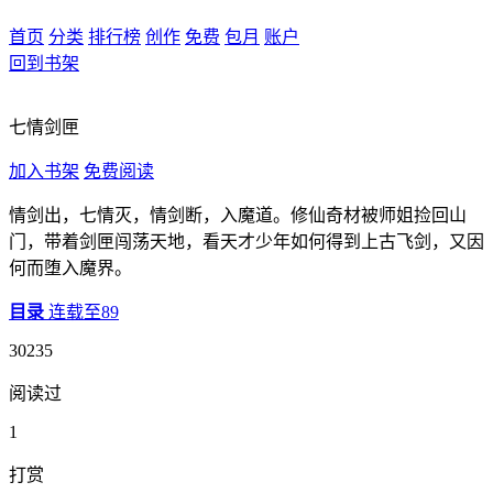
首页
分类
排行榜
创作
免费
包月
账户
回到书架
七情剑匣
加入书架
免费阅读
情剑出，七情灭，情剑断，入魔道。修仙奇材被师姐捡回山
门，带着剑匣闯荡天地，看天才少年如何得到上古飞剑，又因
何而堕入魔界。
目录
连载至89
30235
阅读过
1
打赏