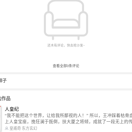
还木有评论，快去抢沙发~
查看全部
0
条评论
洋子
选作品
人皇纪
“我不能把这个世界，让给我所鄙视的人！” 所以，王冲踩着枯骨血海，踏
上人皇宝座，挽狂澜于既倒，扶大厦之将倾，成就了一段无上的传说
信公众号：皇甫奇 （微信号：huangfuqi1985） 新浪微博：皇甫奇（地址：
皇甫奇
东方玄幻