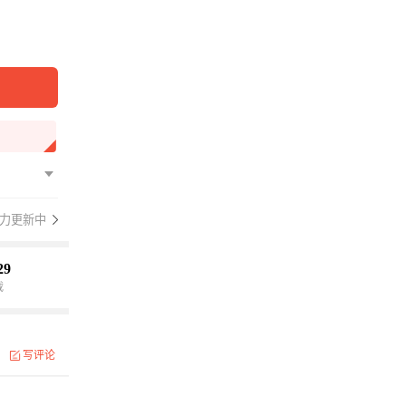
力更新中
29
载
写评论