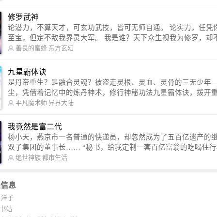
http://weibo.com/u/2528457587） QQ交流群：320238210【普通群】 57450
1330 【VIP订阅群】 欢迎大家关注。
修罗武神
论潜力，不算天才，可玄功武技，皆可无师自通。 论实力，任凭你有万千
至宝，但定不敌我界灵大军。 我是谁？天下众生视我为修罗，却不知，我
以修罗成武神。 （想看修罗武神番外，请关注蜜蜂微信公众号：善良的蜜
善良的蜜蜂
东方玄幻
蜂后援会）
九星霸体诀
是丹帝重生？是融合灵魂？被盗走灵根、灵血、灵骨的三无少年
尘，凭借着记忆中的炼丹神术，修行神秘功法九星霸体诀，拨开
雾，解开惊天之局。 手掌天地乾坤，脚踏日月星辰，勾搭各色美女，
平凡魔术师
异界大陆
镇压恶鬼邪神。 江湖传闻：龙尘一到，地吼天啸。龙尘一出，鬼泣神
哭。 本故事纯属虚构，如有雷同，那就是真事儿，想要对号入座，抓
我竟然是富二代
紧时间进群：487963015 微信公众号：平凡魔术师,或者搜索：pingf
杨小天，燕京市一名普通的快递员，却忽然成为了五百亿遗产的
ushi1982,公众号上有问必答，福利多多！
双子集团的董事长…… “秘书，给我定制一套百亿富翁的吃喝住行标准！”
“好的，杨总。” “你晚上在我的床上安排五个嫩模是怎么回事？” “回杨总，
绝世神族
都市生活
这就是百亿富翁的标准。” “车呢？” “回杨总，开车太堵，已经给你安排了
直升机。” 从此，开启杨小天的百亿富翁之旅，只有他不敢想的，没有秘书
关信息
办不到的。
目洋子
K书站