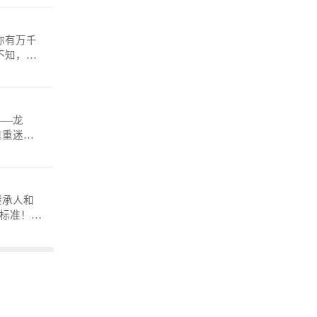
——龙
重重迷
anmosh
继承人和