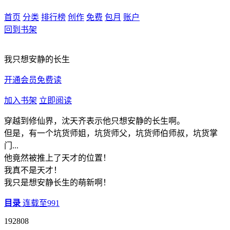
首页
分类
排行榜
创作
免费
包月
账户
回到书架
我只想安静的长生
开通会员免费读
加入书架
立即阅读
穿越到修仙界，沈天齐表示他只想安静的长生啊。
但是，有一个坑货师姐，坑货师父，坑货师伯师叔，坑货掌
门...
他竟然被推上了天才的位置！
我真不是天才！
我只是想安静长生的萌新啊！
目录
连载至991
192808