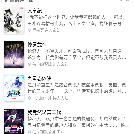
同类精选作品
人皇纪
“我不能把这个世界，让给我所鄙视的人！” 所以，
王冲踩着枯骨血海，踏上人皇宝座，挽狂澜于既
倒，扶大厦之将倾，成就了一段无上的传说！ 微信
皇甫奇
东方玄幻
公众号：皇甫奇 （微信号：huangfuqi1985） 新浪
微博：皇甫奇（地址：http://weibo.com/u/25284575
修罗武神
87） QQ交流群：320238210【普通群】 574501330
论潜力，不算天才，可玄功武技，皆可无师自通。
【VIP订阅群】 欢迎大家关注。
论实力，任凭你有万千至宝，但定不敌我界灵大
军。 我是谁？天下众生视我为修罗，却不知，我以
善良的蜜蜂
东方玄幻
修罗成武神。 （想看修罗武神番外，请关注蜜蜂微
信公众号：善良的蜜蜂后援会）
九星霸体诀
是丹帝重生？是融合灵魂？被盗走灵根、灵血、灵
骨的三无少年——龙尘，凭借着记忆中的炼丹神
术，修行神秘功法九星霸体诀，拨开重重迷雾，解
平凡魔术师
异界大陆
开惊天之局。 手掌天地乾坤，脚踏日月星辰，
勾搭各色美女，镇压恶鬼邪神。 江湖传闻：龙
我竟然是富二代
尘一到，地吼天啸。龙尘一出，鬼泣神哭。 本
杨小天，燕京市一名普通的快递员，却忽然成为了
故事纯属虚构，如有雷同，那就是真事儿，想要对
五百亿遗产的继承人和双子集团的董事长…… “秘
号入座，抓紧时间进群：487963015 微信公众号：
书，给我定制一套百亿富翁的吃喝住行标准！” “好
绝世神族
都市生活