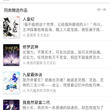
换一换
同类精选作品
人皇纪
“我不能把这个世界，让给我所鄙视的人！” 所以，
王冲踩着枯骨血海，踏上人皇宝座，挽狂澜于既
倒，扶大厦之将倾，成就了一段无上的传说！ 微信
皇甫奇
东方玄幻
公众号：皇甫奇 （微信号：huangfuqi1985） 新浪
微博：皇甫奇（地址：http://weibo.com/u/25284575
修罗武神
87） QQ交流群：320238210【普通群】 574501330
论潜力，不算天才，可玄功武技，皆可无师自通。
【VIP订阅群】 欢迎大家关注。
论实力，任凭你有万千至宝，但定不敌我界灵大
军。 我是谁？天下众生视我为修罗，却不知，我以
善良的蜜蜂
东方玄幻
修罗成武神。 （想看修罗武神番外，请关注蜜蜂微
信公众号：善良的蜜蜂后援会）
九星霸体诀
是丹帝重生？是融合灵魂？被盗走灵根、灵血、灵
骨的三无少年——龙尘，凭借着记忆中的炼丹神
术，修行神秘功法九星霸体诀，拨开重重迷雾，解
平凡魔术师
异界大陆
开惊天之局。 手掌天地乾坤，脚踏日月星辰，
勾搭各色美女，镇压恶鬼邪神。 江湖传闻：龙
我竟然是富二代
尘一到，地吼天啸。龙尘一出，鬼泣神哭。 本
杨小天，燕京市一名普通的快递员，却忽然成为了