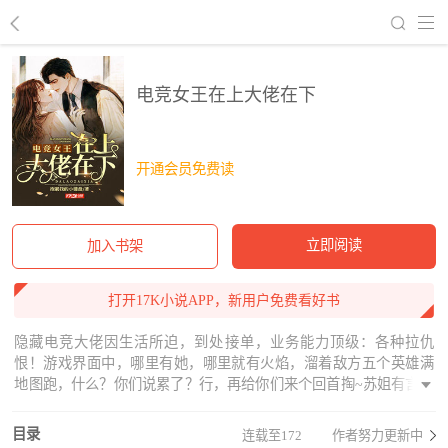
回到书架
电竞女王在上大佬在下
开通会员免费读
立即阅读
加入书架
打开17K小说APP，新用户免费看好书
隐藏电竞大佬因生活所迫，到处接单，业务能力顶级：各种拉仇
恨！游戏界面中，哪里有她，哪里就有火焰，溜着敌方五个英雄满
地图跑，什么？你们说累了？行，再给你们来个回首掏~苏姐有言：
伤害不大，仇恨必须拉爆！助理：不好了，总裁，夫人又把敌方仇
恨拉爆了！某人：给夫人买个护甲，顺便帮忙浇点火油。某日，司
目录
连载至172
作者努力更新中
曜将苏可可堵在塔下，“你点的火，赶紧出来灭了！”某苏嘀咕：“灭