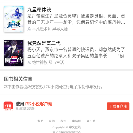
修罗成武神。 （想看修罗武神番外，请关注蜜蜂微
信公众号：善良的蜜蜂后援会）
九星霸体诀
是丹帝重生？是融合灵魂？被盗走灵根、灵血、灵
骨的三无少年——龙尘，凭借着记忆中的炼丹神
术，修行神秘功法九星霸体诀，拨开重重迷雾，解
平凡魔术师
异界大陆
开惊天之局。 手掌天地乾坤，脚踏日月星辰，
勾搭各色美女，镇压恶鬼邪神。 江湖传闻：龙
我竟然是富二代
尘一到，地吼天啸。龙尘一出，鬼泣神哭。 本
杨小天，燕京市一名普通的快递员，却忽然成为了
故事纯属虚构，如有雷同，那就是真事儿，想要对
五百亿遗产的继承人和双子集团的董事长…… “秘
号入座，抓紧时间进群：487963015 微信公众号：
书，给我定制一套百亿富翁的吃喝住行标准！” “好
绝世神族
都市生活
平凡魔术师,或者搜索：pingfanmoshushi1982,公众
的，杨总。” “你晚上在我的床上安排五个嫩模是怎
号上有问必答，福利多多！
么回事？” “回杨总，这就是百亿富翁的标准。” “车
图书相关信息
呢？” “回杨总，开车太堵，已经给你安排了直升
本书由作者/版权方授权17K小说网进行电子版制作与发行。
机。” 从此，开启杨小天的百亿富翁之旅，只有他不
敢想的，没有秘书办不到的。
使用
17K小说客户端
下载客户端
离线阅读更流畅
帮助
反馈
标签
电脑版
客户端
Copyright © 中文在线
京ICP备09030667号-5