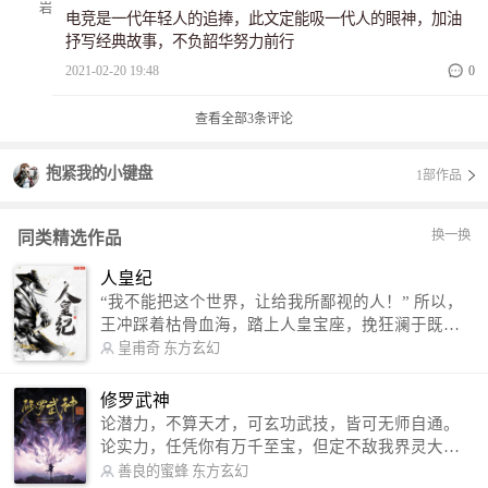
电竞是一代年轻人的追捧，此文定能吸一代人的眼神，加油
抒写经典故事，不负韶华努力前行
2021-02-20 19:48
0
查看全部
3
条评论
抱紧我的小键盘
1部作品
换一换
同类精选作品
人皇纪
“我不能把这个世界，让给我所鄙视的人！” 所以，
王冲踩着枯骨血海，踏上人皇宝座，挽狂澜于既
倒，扶大厦之将倾，成就了一段无上的传说！ 微信
皇甫奇
东方玄幻
公众号：皇甫奇 （微信号：huangfuqi1985） 新浪
微博：皇甫奇（地址：http://weibo.com/u/25284575
修罗武神
87） QQ交流群：320238210【普通群】 574501330
论潜力，不算天才，可玄功武技，皆可无师自通。
【VIP订阅群】 欢迎大家关注。
论实力，任凭你有万千至宝，但定不敌我界灵大
军。 我是谁？天下众生视我为修罗，却不知，我以
善良的蜜蜂
东方玄幻