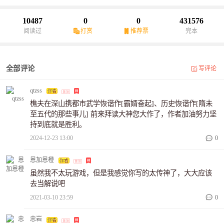
仇恨这事在她业务范围吗？”当他们站在同一个阵营时，他在她耳边
轻声道：“MVP归你，你归我。”
10487
0
0
431576
阅读过
打赏
推荐票
完本
全部评论
写评论
qtzss
樵夫在深山携都市武学恢谐作[霸婿奋起]、历史恢谐作[隋未
至五代的那些事儿] 前来拜读大神您大作了，作者加油努力坚
持到底就是胜利。
2024-12-23 13:00
0
恩加恩橙
虽然我不太玩游戏，但是我感觉你写的太传神了，大大应该
去当解说吧
2021-03-10 23:59
0
忠岩