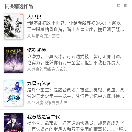
换一换
同类精选作品
人皇纪
“我不能把这个世界，让给我所鄙视的人！” 所以，
王冲踩着枯骨血海，踏上人皇宝座，挽狂澜于既
倒，扶大厦之将倾，成就了一段无上的传说！ 微信
皇甫奇
东方玄幻
公众号：皇甫奇 （微信号：huangfuqi1985） 新浪
微博：皇甫奇（地址：http://weibo.com/u/25284575
修罗武神
87） QQ交流群：320238210【普通群】 574501330
论潜力，不算天才，可玄功武技，皆可无师自通。
【VIP订阅群】 欢迎大家关注。
论实力，任凭你有万千至宝，但定不敌我界灵大
军。 我是谁？天下众生视我为修罗，却不知，我以
善良的蜜蜂
东方玄幻
修罗成武神。 （想看修罗武神番外，请关注蜜蜂微
信公众号：善良的蜜蜂后援会）
九星霸体诀
是丹帝重生？是融合灵魂？被盗走灵根、灵血、灵
骨的三无少年——龙尘，凭借着记忆中的炼丹神
术，修行神秘功法九星霸体诀，拨开重重迷雾，解
平凡魔术师
异界大陆
开惊天之局。 手掌天地乾坤，脚踏日月星辰，
勾搭各色美女，镇压恶鬼邪神。 江湖传闻：龙
我竟然是富二代
尘一到，地吼天啸。龙尘一出，鬼泣神哭。 本
杨小天，燕京市一名普通的快递员，却忽然成为了
故事纯属虚构，如有雷同，那就是真事儿，想要对
五百亿遗产的继承人和双子集团的董事长…… “秘