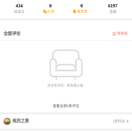
434
0
0
6197
阅读过
打赏
推荐票
连载
全部评论
写评论
还木有评论，快去抢沙发~
查看全部
0
条评论
南苏之景
1部作品