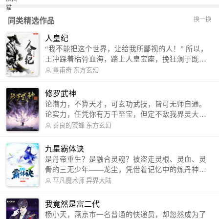
换一换
同类精选作品
人皇纪
“我不能把这个世界，让给我所鄙视的人！” 所以，
王冲踩着枯骨血海，踏上人皇宝座，挽狂澜于既
倒，扶大厦之将倾，成就了一段无上的传说！ 微信
皇甫奇
东方玄幻
公众号：皇甫奇 （微信号：huangfuqi1985） 新浪
微博：皇甫奇（地址：http://weibo.com/u/25284575
修罗武神
87） QQ交流群：320238210【普通群】 574501330
论潜力，不算天才，可玄功武技，皆可无师自通。
【VIP订阅群】 欢迎大家关注。
论实力，任凭你有万千至宝，但定不敌我界灵大
军。 我是谁？天下众生视我为修罗，却不知，我以
善良的蜜蜂
东方玄幻
修罗成武神。 （想看修罗武神番外，请关注蜜蜂微
信公众号：善良的蜜蜂后援会）
九星霸体诀
是丹帝重生？是融合灵魂？被盗走灵根、灵血、灵
骨的三无少年——龙尘，凭借着记忆中的炼丹神
术，修行神秘功法九星霸体诀，拨开重重迷雾，解
平凡魔术师
异界大陆
开惊天之局。 手掌天地乾坤，脚踏日月星辰，
勾搭各色美女，镇压恶鬼邪神。 江湖传闻：龙
我竟然是富二代
尘一到，地吼天啸。龙尘一出，鬼泣神哭。 本
杨小天，燕京市一名普通的快递员，却忽然成为了