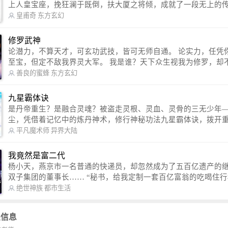
上人皇宝座，挽狂澜于既倒，扶大厦之将倾，成就了一段无上的传说
信公众号：皇甫奇 （微信号：huangfuqi1985） 新浪微博：皇甫奇（地址：
皇甫奇
东方玄幻
http://weibo.com/u/2528457587） QQ交流群：320238210【普通群】 57450
1330 【VIP订阅群】 欢迎大家关注。
修罗武神
论潜力，不算天才，可玄功武技，皆可无师自通。 论实力，任凭你有万千
至宝，但定不敌我界灵大军。 我是谁？天下众生视我为修罗，却不知，我
以修罗成武神。 （想看修罗武神番外，请关注蜜蜂微信公众号：善良的蜜
善良的蜜蜂
东方玄幻
蜂后援会）
九星霸体诀
是丹帝重生？是融合灵魂？被盗走灵根、灵血、灵骨的三无少年
尘，凭借着记忆中的炼丹神术，修行神秘功法九星霸体诀，拨开
雾，解开惊天之局。 手掌天地乾坤，脚踏日月星辰，勾搭各色美女，
平凡魔术师
异界大陆
镇压恶鬼邪神。 江湖传闻：龙尘一到，地吼天啸。龙尘一出，鬼泣神
哭。 本故事纯属虚构，如有雷同，那就是真事儿，想要对号入座，抓
我竟然是富二代
紧时间进群：487963015 微信公众号：平凡魔术师,或者搜索：pingf
杨小天，燕京市一名普通的快递员，却忽然成为了五百亿遗产的
ushi1982,公众号上有问必答，福利多多！
双子集团的董事长…… “秘书，给我定制一套百亿富翁的吃喝住行标准！”
“好的，杨总。” “你晚上在我的床上安排五个嫩模是怎么回事？” “回杨总，
绝世神族
都市生活
这就是百亿富翁的标准。” “车呢？” “回杨总，开车太堵，已经给你安排了
直升机。” 从此，开启杨小天的百亿富翁之旅，只有他不敢想的，没有秘书
关信息
办不到的。