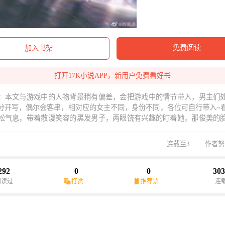
免费阅读
加入书架
打开17K小说APP，新用户免费看好书
：本文与游戏中的人物背景稍有偏差，会把游戏中的情节带入，男主们
分开写，偶尔会客串，相对应的女主不同，身份不同，各位可自行带入~
松气息，带着散漫笑容的黑发男子，两眼饶有兴趣的盯着她，那俊美的
.......不是萧逸么？！我这是穿到游戏里了？？
连载至3
作者努
292
0
0
303
阅读过
打赏
推荐票
连