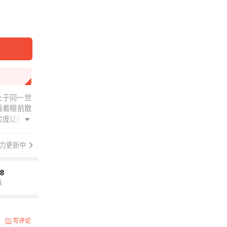
处于同一世
看着眼前散
脸庞让她倍
力更新中
8
载
写评论