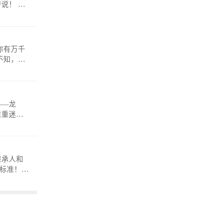
！ 微
——龙
重重迷
anmosh
继承人和