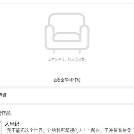
还木有评论，快去抢沙发~
查看全部
0
条评论
老紫
选作品
人皇纪
“我不能把这个世界，让给我所鄙视的人！” 所以，王冲踩着枯骨血海，踏