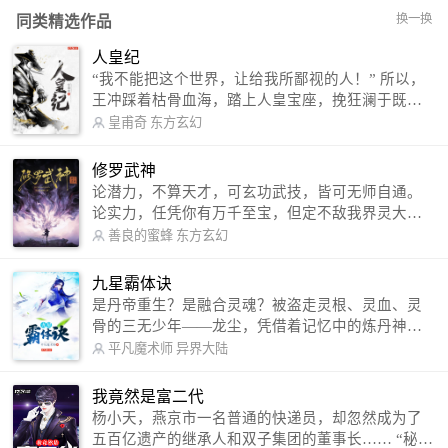
换一换
同类精选作品
人皇纪
“我不能把这个世界，让给我所鄙视的人！” 所以，
王冲踩着枯骨血海，踏上人皇宝座，挽狂澜于既
倒，扶大厦之将倾，成就了一段无上的传说！ 微信
皇甫奇
东方玄幻
公众号：皇甫奇 （微信号：huangfuqi1985） 新浪
微博：皇甫奇（地址：http://weibo.com/u/25284575
修罗武神
87） QQ交流群：320238210【普通群】 574501330
论潜力，不算天才，可玄功武技，皆可无师自通。
【VIP订阅群】 欢迎大家关注。
论实力，任凭你有万千至宝，但定不敌我界灵大
军。 我是谁？天下众生视我为修罗，却不知，我以
善良的蜜蜂
东方玄幻
修罗成武神。 （想看修罗武神番外，请关注蜜蜂微
信公众号：善良的蜜蜂后援会）
九星霸体诀
是丹帝重生？是融合灵魂？被盗走灵根、灵血、灵
骨的三无少年——龙尘，凭借着记忆中的炼丹神
术，修行神秘功法九星霸体诀，拨开重重迷雾，解
平凡魔术师
异界大陆
开惊天之局。 手掌天地乾坤，脚踏日月星辰，
勾搭各色美女，镇压恶鬼邪神。 江湖传闻：龙
我竟然是富二代
尘一到，地吼天啸。龙尘一出，鬼泣神哭。 本
杨小天，燕京市一名普通的快递员，却忽然成为了
故事纯属虚构，如有雷同，那就是真事儿，想要对
五百亿遗产的继承人和双子集团的董事长…… “秘