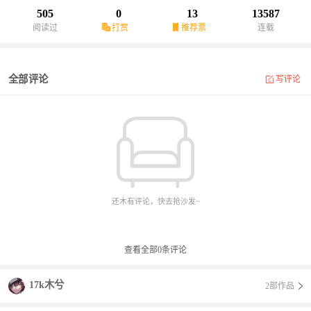
505
0
13
13587
阅读过
打赏
推荐票
连载
全部评论
写评论
还木有评论，快去抢沙发~
查看全部
0
条评论
17k木兮
2部作品