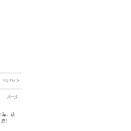
9部作品
换一换
！ 微