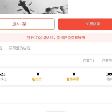
免费阅读
加入书架
打开17K小说APP，新用户免费看好书
喵，一只可爱的喵喵！
连载至1
作者努
521
0
0
109
阅读过
打赏
推荐票
连