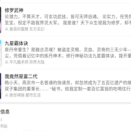
http://weibo.com/u/2528457587） QQ交流群：320238210【普通群】 57450
1330 【VIP订阅群】 欢迎大家关注。
修罗武神
论潜力，不算天才，可玄功武技，皆可无师自通。 论实力，任凭你有万千
至宝，但定不敌我界灵大军。 我是谁？天下众生视我为修罗，却不知，我
以修罗成武神。 （想看修罗武神番外，请关注蜜蜂微信公众号：善良的蜜
善良的蜜蜂
东方玄幻
蜂后援会）
九星霸体诀
是丹帝重生？是融合灵魂？被盗走灵根、灵血、灵骨的三无少年
尘，凭借着记忆中的炼丹神术，修行神秘功法九星霸体诀，拨开
雾，解开惊天之局。 手掌天地乾坤，脚踏日月星辰，勾搭各色美女，
平凡魔术师
异界大陆
镇压恶鬼邪神。 江湖传闻：龙尘一到，地吼天啸。龙尘一出，鬼泣神
哭。 本故事纯属虚构，如有雷同，那就是真事儿，想要对号入座，抓
我竟然是富二代
紧时间进群：487963015 微信公众号：平凡魔术师,或者搜索：pingf
杨小天，燕京市一名普通的快递员，却忽然成为了五百亿遗产的
ushi1982,公众号上有问必答，福利多多！
双子集团的董事长…… “秘书，给我定制一套百亿富翁的吃喝住行标准！”
“好的，杨总。” “你晚上在我的床上安排五个嫩模是怎么回事？” “回杨总，
绝世神族
都市生活
这就是百亿富翁的标准。” “车呢？” “回杨总，开车太堵，已经给你安排了
直升机。” 从此，开启杨小天的百亿富翁之旅，只有他不敢想的，没有秘书
关信息
办不到的。
1
K书站