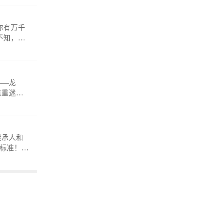
——龙
重重迷
anmosh
继承人和