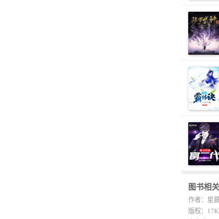
图书相
作者：星晨
版权：17