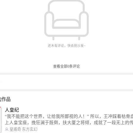
还木有评论，快去抢沙发~
查看全部
0
条评论
1
选作品
人皇纪
“我不能把这个世界，让给我所鄙视的人！” 所以，王冲踩着枯骨血海，踏
上人皇宝座，挽狂澜于既倒，扶大厦之将倾，成就了一段无上的传说
信公众号：皇甫奇 （微信号：huangfuqi1985） 新浪微博：皇甫奇（地址：
皇甫奇
东方玄幻