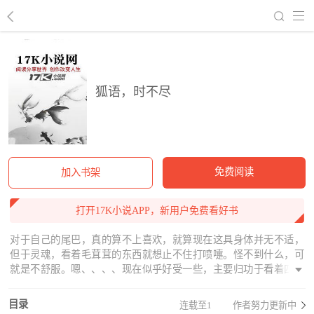
回到书架
狐语，时不尽
免费阅读
加入书架
打开17K小说APP，新用户免费看好书
对于自己的尾巴，真的算不上喜欢，就算现在这具身体并无不适，
但于灵魂，看着毛茸茸的东西就想止不住打喷嚏。怪不到什么，可
就是不舒服。嗯、、、、现在似乎好受一些，主要归功于看着四周
环境月光怡人树木茂密是以前看不到的好环境，要是没有一堆看着
像是吃错东西一样的、、、生物在围着什么（被遮着看不清）做着
目录
连载至1
作者努力更新中
奇怪的勉强理解为跳舞的动作也许心里会再好些。默默叹气，现