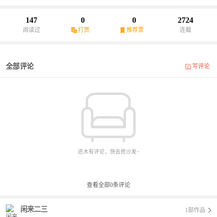
在，慢慢移动，跑啊！
147
0
0
2724
阅读过
打赏
推荐票
连载
全部评论
写评论
还木有评论，快去抢沙发~
查看全部
0
条评论
闲来二三
1部作品