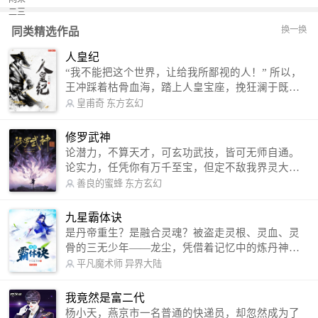
换一换
同类精选作品
人皇纪
“我不能把这个世界，让给我所鄙视的人！” 所以，
王冲踩着枯骨血海，踏上人皇宝座，挽狂澜于既
倒，扶大厦之将倾，成就了一段无上的传说！ 微信
皇甫奇
东方玄幻
公众号：皇甫奇 （微信号：huangfuqi1985） 新浪
微博：皇甫奇（地址：http://weibo.com/u/25284575
修罗武神
87） QQ交流群：320238210【普通群】 574501330
论潜力，不算天才，可玄功武技，皆可无师自通。
【VIP订阅群】 欢迎大家关注。
论实力，任凭你有万千至宝，但定不敌我界灵大
军。 我是谁？天下众生视我为修罗，却不知，我以
善良的蜜蜂
东方玄幻
修罗成武神。 （想看修罗武神番外，请关注蜜蜂微
信公众号：善良的蜜蜂后援会）
九星霸体诀
是丹帝重生？是融合灵魂？被盗走灵根、灵血、灵
骨的三无少年——龙尘，凭借着记忆中的炼丹神
术，修行神秘功法九星霸体诀，拨开重重迷雾，解
平凡魔术师
异界大陆
开惊天之局。 手掌天地乾坤，脚踏日月星辰，
勾搭各色美女，镇压恶鬼邪神。 江湖传闻：龙
我竟然是富二代
尘一到，地吼天啸。龙尘一出，鬼泣神哭。 本
杨小天，燕京市一名普通的快递员，却忽然成为了