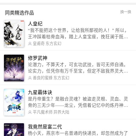
换一换
同类精选作品
人皇纪
“我不能把这个世界，让给我所鄙视的人！” 所以，
王冲踩着枯骨血海，踏上人皇宝座，挽狂澜于既
倒，扶大厦之将倾，成就了一段无上的传说！ 微信
皇甫奇
东方玄幻
公众号：皇甫奇 （微信号：huangfuqi1985） 新浪
微博：皇甫奇（地址：http://weibo.com/u/25284575
修罗武神
87） QQ交流群：320238210【普通群】 574501330
论潜力，不算天才，可玄功武技，皆可无师自通。
【VIP订阅群】 欢迎大家关注。
论实力，任凭你有万千至宝，但定不敌我界灵大
军。 我是谁？天下众生视我为修罗，却不知，我以
善良的蜜蜂
东方玄幻
修罗成武神。 （想看修罗武神番外，请关注蜜蜂微
信公众号：善良的蜜蜂后援会）
九星霸体诀
是丹帝重生？是融合灵魂？被盗走灵根、灵血、灵
骨的三无少年——龙尘，凭借着记忆中的炼丹神
术，修行神秘功法九星霸体诀，拨开重重迷雾，解
平凡魔术师
异界大陆
开惊天之局。 手掌天地乾坤，脚踏日月星辰，
勾搭各色美女，镇压恶鬼邪神。 江湖传闻：龙
我竟然是富二代
尘一到，地吼天啸。龙尘一出，鬼泣神哭。 本
杨小天，燕京市一名普通的快递员，却忽然成为了