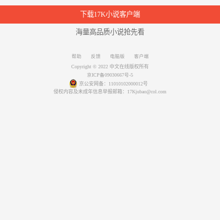
下载17K小说客户端
海量高品质小说抢先看
帮助
反馈
电脑版
客户端
Copyright © 2022 中文在线版权所有
京ICP备09030667号-5
京公安网备：11010102000012号
侵权内容及未成年信息举报邮箱：17Kjubao@col.com