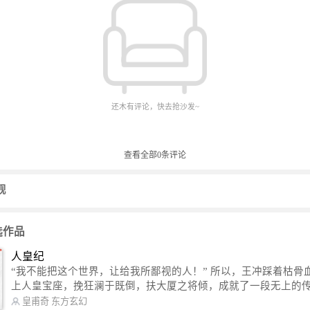
还木有评论，快去抢沙发~
查看全部
0
条评论
砚
选作品
人皇纪
“我不能把这个世界，让给我所鄙视的人！” 所以，王冲踩着枯骨血海，踏
上人皇宝座，挽狂澜于既倒，扶大厦之将倾，成就了一段无上的传说
信公众号：皇甫奇 （微信号：huangfuqi1985） 新浪微博：皇甫奇（地址：
皇甫奇
东方玄幻