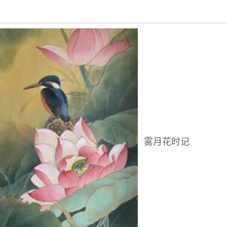
回到书架
雾月花时记