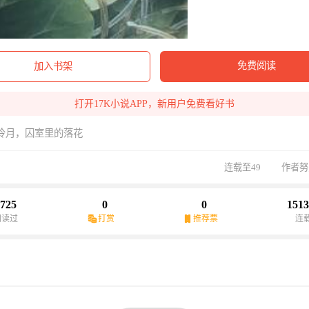
免费阅读
加入书架
打开17K小说APP，新用户免费看好书
冷月，囚室里的落花
连载至49
作者努
725
0
0
1513
阅读过
打赏
推荐票
连