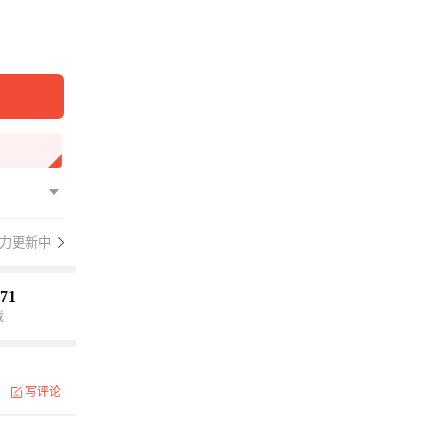
力更新中
71
载
写评论