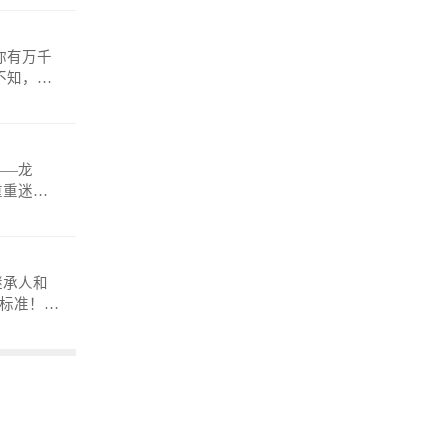
——龙
重重迷
anmosh
继承人和