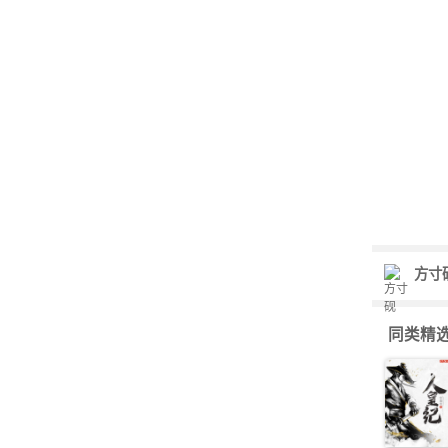
方寸
同类精