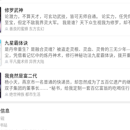
http://weibo.com/u/2528457587） QQ交流群：320238210【普通群】 57450
1330 【VIP订阅群】 欢迎大家关注。
修罗武神
论潜力，不算天才，可玄功武技，皆可无师自通。 论实力，任凭你有万千
至宝，但定不敌我界灵大军。 我是谁？天下众生视我为修罗，却不知，我
以修罗成武神。 （想看修罗武神番外，请关注蜜蜂微信公众号：善良的蜜
善良的蜜蜂
东方玄幻
蜂后援会）
九星霸体诀
是丹帝重生？是融合灵魂？被盗走灵根、灵血、灵骨的三无少年
尘，凭借着记忆中的炼丹神术，修行神秘功法九星霸体诀，拨开
雾，解开惊天之局。 手掌天地乾坤，脚踏日月星辰，勾搭各色美女，
平凡魔术师
异界大陆
镇压恶鬼邪神。 江湖传闻：龙尘一到，地吼天啸。龙尘一出，鬼泣神
哭。 本故事纯属虚构，如有雷同，那就是真事儿，想要对号入座，抓
我竟然是富二代
紧时间进群：487963015 微信公众号：平凡魔术师,或者搜索：pingf
杨小天，燕京市一名普通的快递员，却忽然成为了五百亿遗产的
ushi1982,公众号上有问必答，福利多多！
双子集团的董事长…… “秘书，给我定制一套百亿富翁的吃喝住行标准！”
“好的，杨总。” “你晚上在我的床上安排五个嫩模是怎么回事？” “回杨总，
绝世神族
都市生活
这就是百亿富翁的标准。” “车呢？” “回杨总，开车太堵，已经给你安排了
直升机。” 从此，开启杨小天的百亿富翁之旅，只有他不敢想的，没有秘书
关信息
办不到的。
寸砚
K书站