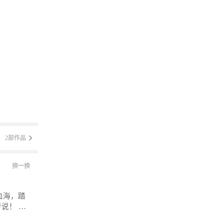
2部作品
换一换
！ 微