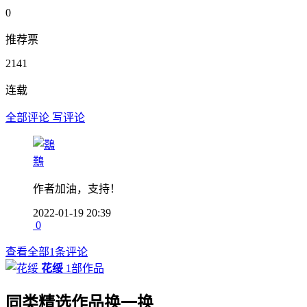
0
推荐票
2141
连载
全部评论
写评论
鷋
作者加油，支持！
2022-01-19 20:39
0
查看全部
1
条评论
花绥
1部作品
同类精选作品
换一换