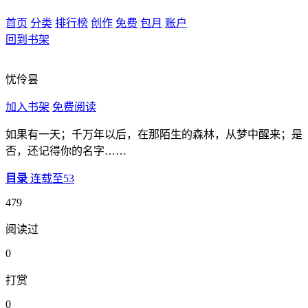
首页
分类
排行榜
创作
免费
包月
账户
回到书架
忧伶昙
加入书架
免费阅读
如果有一天；千万年以后，在那陌生的森林，从梦中醒来；是
否，还记得你的名字……
目录
连载至53
479
阅读过
0
打赏
0