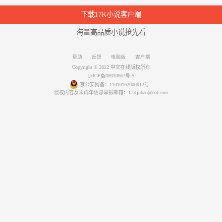
下载17K小说客户端
海量高品质小说抢先看
帮助
反馈
电脑版
客户端
Copyright © 2022 中文在线版权所有
京ICP备09030667号-5
京公安网备：11010102000012号
侵权内容及未成年信息举报邮箱：17Kjubao@col.com