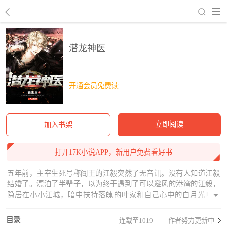
回到书架
潜龙神医
开通会员免费读
立即阅读
加入书架
打开17K小说APP，新用户免费看好书
五年前，主宰生死号称阎王的江毅突然了无音讯。没有人知道江毅
结婚了。漂泊了半辈子，以为终于遇到了可以避风的港湾的江毅，
隐居在小小江城，暗中扶持落魄的叶家和自己心中的白月光叶嫣
然，让叶嫣然年纪轻轻便事业有成，居于人上。本以为平静的日子
会继续下去，谁知，来自叶家一纸离婚协议书，将江毅无情的抛
目录
连载至1019
作者努力更新中
弃。而就在江毅签下离婚协议之后，他那五年不曾响起的电话响了