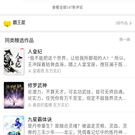
查看全部
147
条评论
霸王星
3部作品
换一换
同类精选作品
人皇纪
“我不能把这个世界，让给我所鄙视的人！” 所以，
王冲踩着枯骨血海，踏上人皇宝座，挽狂澜于既
倒，扶大厦之将倾，成就了一段无上的传说！ 微信
皇甫奇
东方玄幻
公众号：皇甫奇 （微信号：huangfuqi1985） 新浪
微博：皇甫奇（地址：http://weibo.com/u/25284575
修罗武神
87） QQ交流群：320238210【普通群】 574501330
论潜力，不算天才，可玄功武技，皆可无师自通。
【VIP订阅群】 欢迎大家关注。
论实力，任凭你有万千至宝，但定不敌我界灵大
军。 我是谁？天下众生视我为修罗，却不知，我以
善良的蜜蜂
东方玄幻
修罗成武神。 （想看修罗武神番外，请关注蜜蜂微
信公众号：善良的蜜蜂后援会）
九星霸体诀
是丹帝重生？是融合灵魂？被盗走灵根、灵血、灵
骨的三无少年——龙尘，凭借着记忆中的炼丹神