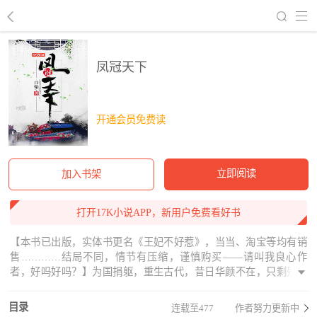
回到书架
凤冠天下
开通会员免费读
立即阅读
加入书架
打开17K小说APP，新用户免费看好书
【本书已出版，实体书更名《王妃不好惹》，当当、淘宝等均有销
售…………结局不同，情节有压缩，谨慎购买——请叫我良心作
者，好吗好吗？】为国捐躯，重生古代，昔日华颜不在，只剩残缺
容貌、待罪之身。本想沉默度余生，却不料卷入无休无止阴谋争
斗，乱世宏卷中难掩璀璨光芒，宫闱倾轧，天下权谋，内忧外患，
目录
连载至477
作者努力更新中
干戈不休。替嫁受辱身心摧残，一场化爱为恨的阴谋扑朔迷离；并