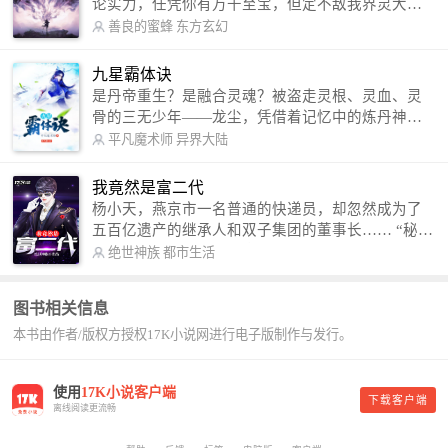
论实力，任凭你有万千至宝，但定不敌我界灵大
军。 我是谁？天下众生视我为修罗，却不知，我以
善良的蜜蜂
东方玄幻
修罗成武神。 （想看修罗武神番外，请关注蜜蜂微
信公众号：善良的蜜蜂后援会）
九星霸体诀
是丹帝重生？是融合灵魂？被盗走灵根、灵血、灵
骨的三无少年——龙尘，凭借着记忆中的炼丹神
术，修行神秘功法九星霸体诀，拨开重重迷雾，解
平凡魔术师
异界大陆
开惊天之局。 手掌天地乾坤，脚踏日月星辰，
勾搭各色美女，镇压恶鬼邪神。 江湖传闻：龙
我竟然是富二代
尘一到，地吼天啸。龙尘一出，鬼泣神哭。 本
杨小天，燕京市一名普通的快递员，却忽然成为了
故事纯属虚构，如有雷同，那就是真事儿，想要对
五百亿遗产的继承人和双子集团的董事长…… “秘
号入座，抓紧时间进群：487963015 微信公众号：
书，给我定制一套百亿富翁的吃喝住行标准！” “好
绝世神族
都市生活
平凡魔术师,或者搜索：pingfanmoshushi1982,公众
的，杨总。” “你晚上在我的床上安排五个嫩模是怎
号上有问必答，福利多多！
么回事？” “回杨总，这就是百亿富翁的标准。” “车
图书相关信息
呢？” “回杨总，开车太堵，已经给你安排了直升
本书由作者/版权方授权17K小说网进行电子版制作与发行。
机。” 从此，开启杨小天的百亿富翁之旅，只有他不
敢想的，没有秘书办不到的。
使用
17K小说客户端
下载客户端
离线阅读更流畅