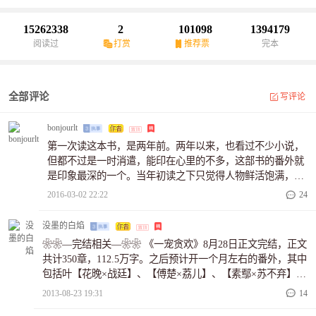
肩戎马恩怨交杂，束缚报仇竟变奏一曲凤求凰；二夫三嫁心灰意
冷，残颜无罪，可还能与他袖手天下？他毁了她的脸断了她心弦又
15262338
2
101098
1394179
回身拥抱。她欠了他的债给了他江山却韶华虚度。昔日罪民今凤
阅读过
打赏
推荐票
完本
冠，旧来怨怼毁新颜；乱世红妆河山祭，唯待君宠晌贪欢。
全部评论
写评论
bonjourlt
第一次读这本书，是两年前。两年以来，也看过不少小说，
但都不过是一时消遣，能印在心里的不多，这部书的番外就
是印象最深的一个。当年初读之下只觉得人物鲜活饱满，情
节引人入胜，几多反复咀嚼后才慢慢体会出故事里耐人寻味
2016-03-02 22:22
24
的感情。其中最令我感慨的还是皇后司马荼兰悲情沉痛的一
生。有时候我甚至想问问白大大，如果当初在易怀宇犯浑
没墨的白焰
时，司马荼兰坚持反抗，一切会不会不一样？一夜醉欢究竟
❀❀—完结相关—❀❀ 《一宠贪欢》8月28日正文完结，正文
是谁的错？司马荼兰明知易怀宇醉了，她的自尊怎能许她如
共计350章，112.5万字。之后预计开一个月左右的番外，其中
此？或许她觉得只一瞬间能拥有他亦是幸福，可酒醉时她都
包括叶【花晚×战廷】、【傅楚×荔儿】、【素鄢×苏不弃】、
不确定易怀宇是不是清楚自己要的是谁，又怎能算拥有？成
【锦昭仪×大皇子】、【玉澈×九皇子】五个官配篇，以及
2013-08-23 19:31
14
为名正言顺的夫妻后，易怀宇与她之间再无夫妻之实。假设
【战廷×乔青絮】、【遥皇×皇后】、【易宸璟×易宸暄】、
易怀宇不是因为那一夜而奉...