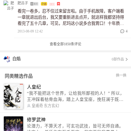
【白灏城×白绮歌】四个旧忆篇，有想要看到其他CP或者故事
肥吕子
的亲请跟帖留言~づ￣ 3￣)づ❤
看完一卷多，忍不住过来留言啦。由于手机故障，客户端看
一章就退出后台，我又要重新进去点开，就这样我都坚持得
看完了五十几章，可见，尼玛这小说多合我胃口！十年质子
生涯，红绡为伴，小莺歌默默喜欢，其实对于七皇子来说，
2013-08-09 12:42
4
也可谓苦中作乐了。从他的表述中，可以看出红绡真的很
好，人美心善，可是她的结局却是被人糟蹋，我心中是不肯
查看全部
1850
条评论
相信这和小莺歌有关的，不然就算白绮歌是新的白绮歌，我
也会好难过的。小莺歌和七皇子的关系日渐好了，可是中间
白焰
0部作品
总是横亘着红绡的死，怎么破，看的我好纠结。还有那个传
说中有龙阳之癖的五皇子，当时我就觉得他看上白绮歌，速
度有些快了，但是一章章看下来，这当中的阴谋，让我想不
换一换
同类精选作品
通透。要说甄嬛传是女人的斗争，步步惊心是男人们的争
权，那这《一宠贪欢》
人皇纪
“我不能把这个世界，让给我所鄙视的人！” 所以，
王冲踩着枯骨血海，踏上人皇宝座，挽狂澜于既
倒，扶大厦之将倾，成就了一段无上的传说！ 微信
皇甫奇
东方玄幻
公众号：皇甫奇 （微信号：huangfuqi1985） 新浪
微博：皇甫奇（地址：http://weibo.com/u/25284575
修罗武神
87） QQ交流群：320238210【普通群】 574501330
论潜力，不算天才，可玄功武技，皆可无师自通。
【VIP订阅群】 欢迎大家关注。