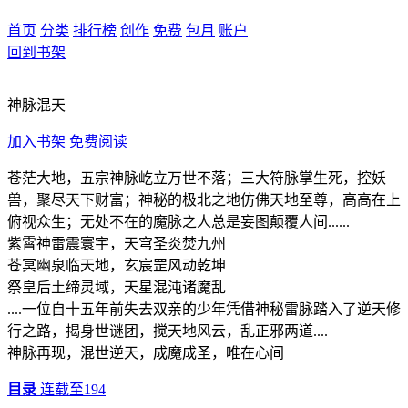
首页
分类
排行榜
创作
免费
包月
账户
回到书架
神脉混天
加入书架
免费阅读
苍茫大地，五宗神脉屹立万世不落；三大符脉掌生死，控妖
兽，聚尽天下财富；神秘的极北之地仿佛天地至尊，高高在上
俯视众生；无处不在的魔脉之人总是妄图颠覆人间......
紫霄神雷震寰宇，天穹圣炎焚九州
苍冥幽泉临天地，玄宸罡风动乾坤
祭皇后土缔灵域，天星混沌诸魔乱
....一位自十五年前失去双亲的少年凭借神秘雷脉踏入了逆天修
行之路，揭身世谜团，搅天地风云，乱正邪两道....
神脉再现，混世逆天，成魔成圣，唯在心间
目录
连载至194