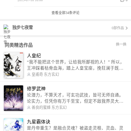
2015-07-18 18:06
0
查看全部
34
条评论
独步七夜雪
0部作品
换一换
同类精选作品
人皇纪
“我不能把这个世界，让给我所鄙视的人！” 所以，
王冲踩着枯骨血海，踏上人皇宝座，挽狂澜于既
倒，扶大厦之将倾，成就了一段无上的传说！ 微信
皇甫奇
东方玄幻
公众号：皇甫奇 （微信号：huangfuqi1985） 新浪
微博：皇甫奇（地址：http://weibo.com/u/25284575
修罗武神
87） QQ交流群：320238210【普通群】 574501330
论潜力，不算天才，可玄功武技，皆可无师自通。
【VIP订阅群】 欢迎大家关注。
论实力，任凭你有万千至宝，但定不敌我界灵大
军。 我是谁？天下众生视我为修罗，却不知，我以
善良的蜜蜂
东方玄幻
修罗成武神。 （想看修罗武神番外，请关注蜜蜂微
信公众号：善良的蜜蜂后援会）
九星霸体诀
是丹帝重生？是融合灵魂？被盗走灵根、灵血、灵