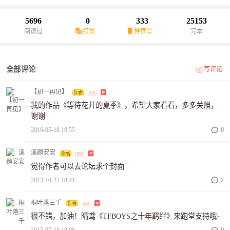
5696
0
333
25153
阅读过
打赏
推荐票
完本
全部评论
写评论
【初一再见】
我的作品《等待花开的夏季》，希望大家看看，多多关照，
谢谢
2016-05-18 19:55
0
溪颜安安
觉得作者可以去论坛求个封面
2013-10-27 18:41
2
桐叶落三千
很不错，加油！晴鸢《TFBOYS之十年羁绊》来跑堂支持哦~