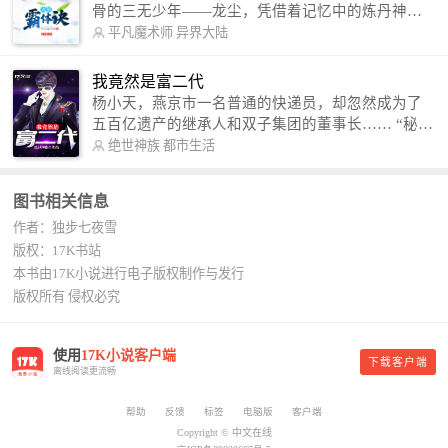
骨的三无少年——龙尘，凭借着记忆中的炼丹神
术，修行神秘功法九星霸体诀，拨开重重迷雾，解
平凡魔术师
异界大陆
开惊天之局。 手掌天地乾坤，脚踏日月星辰，
勾搭各色美女，镇压恶鬼邪神。 江湖传闻：龙
我竟然是富二代
尘一到，地吼天啸。龙尘一出，鬼泣神哭。 本
杨小天，燕京市一名普通的快递员，却忽然成为了
故事纯属虚构，如有雷同，那就是真事儿，想要对
五百亿遗产的继承人和双子集团的董事长…… “秘
号入座，抓紧时间进群：487963015 微信公众号：
书，给我定制一套百亿富翁的吃喝住行标准！” “好
绝世神族
都市生活
平凡魔术师,或者搜索：pingfanmoshushi1982,公众
的，杨总。” “你晚上在我的床上安排五个嫩模是怎
号上有问必答，福利多多！
么回事？” “回杨总，这就是百亿富翁的标准。” “车
图书相关信息
呢？” “回杨总，开车太堵，已经给你安排了直升
作者：独步七夜雪
机。” 从此，开启杨小天的百亿富翁之旅，只有他不
敢想的，没有秘书办不到的。
版权：17K书站
本书由17K小说进行电子版权制作与发行
版权所有 侵权必究
使用
17K小说客户端
下载客户端
离线阅读更流畅
帮助
反馈
标签
电脑版
客户端
Copyright © 中文在线