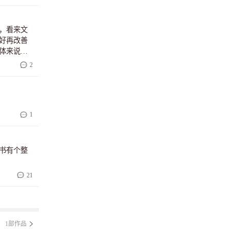
，看来文
好再改善
体来说，
，开篇亮点
2
火的玄
1
书有个整
21
1部作品