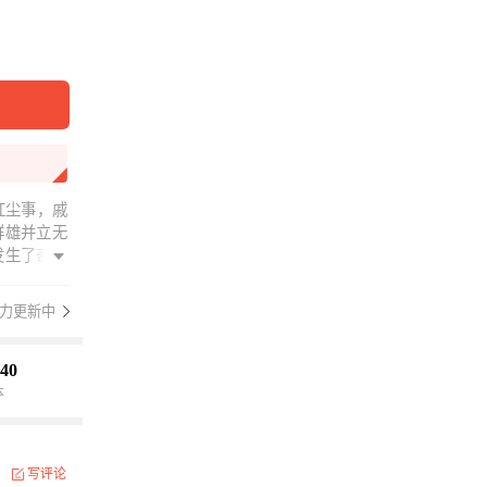
历历红尘事，戚
群雄并立无
发生了奇迹
风云变。他
.且看他如
力更新中
腾这里有，
40
本
写评论