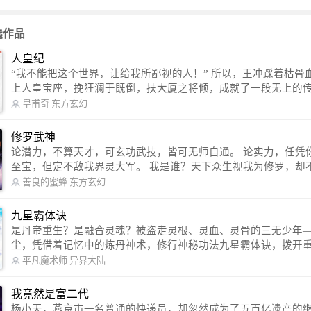
选作品
人皇纪
“我不能把这个世界，让给我所鄙视的人！” 所以，王冲踩着枯骨血海，踏
上人皇宝座，挽狂澜于既倒，扶大厦之将倾，成就了一段无上的传说
信公众号：皇甫奇 （微信号：huangfuqi1985） 新浪微博：皇甫奇（地址：
皇甫奇
东方玄幻
http://weibo.com/u/2528457587） QQ交流群：320238210【普通群】 57450
1330 【VIP订阅群】 欢迎大家关注。
修罗武神
论潜力，不算天才，可玄功武技，皆可无师自通。 论实力，任凭你有万千
至宝，但定不敌我界灵大军。 我是谁？天下众生视我为修罗，却不知，我
以修罗成武神。 （想看修罗武神番外，请关注蜜蜂微信公众号：善良的蜜
善良的蜜蜂
东方玄幻
蜂后援会）
九星霸体诀
是丹帝重生？是融合灵魂？被盗走灵根、灵血、灵骨的三无少年
尘，凭借着记忆中的炼丹神术，修行神秘功法九星霸体诀，拨开
雾，解开惊天之局。 手掌天地乾坤，脚踏日月星辰，勾搭各色美女，
平凡魔术师
异界大陆
镇压恶鬼邪神。 江湖传闻：龙尘一到，地吼天啸。龙尘一出，鬼泣神
哭。 本故事纯属虚构，如有雷同，那就是真事儿，想要对号入座，抓
我竟然是富二代
紧时间进群：487963015 微信公众号：平凡魔术师,或者搜索：pingf
杨小天，燕京市一名普通的快递员，却忽然成为了五百亿遗产的