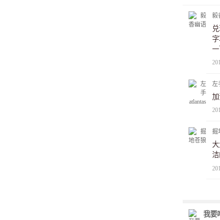
毅
兑
字
一
很
20
也
幻
左手
加
20
掘
大
洁
20
我要