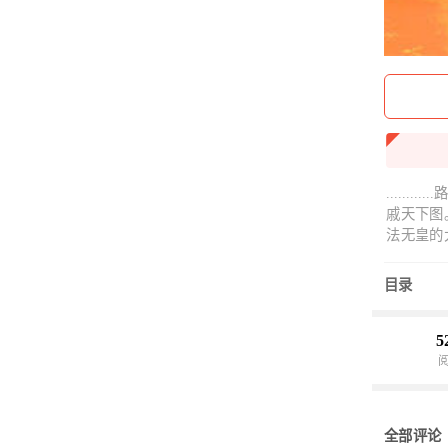
......
戚天下图
法无皇的
般的变化
说，既然
目录
何血染山
催人泪下这里有
5
全部评论