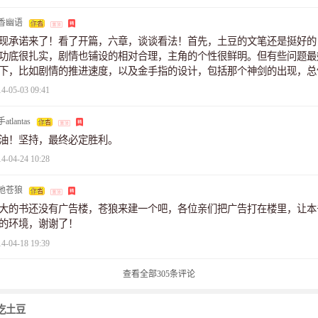
香幽语
现承诺来了！看了开篇，六章，谈谈看法！首先，土豆的文笔还是挺好的
功底很扎实，剧情也铺设的相对合理，主角的个性很鲜明。但有些问题最
下，比如剧情的推进速度，以及金手指的设计，包括那个神剑的出现，总
多东西逻辑性比较缺失，过于YY，却又没有合理把握，导致期待感不够
14-05-03 09:41
不足，过于平淡，如今书这么多，要出挑这么写很难，建议去看看当红大
，学习一下！
atlantas
油！坚持，最终必定胜利。
14-04-24 10:28
地苍狼
大的书还没有广告楼，苍狼来建一个吧，各位亲们把广告打在楼里，让本
的环境，谢谢了！
14-04-18 19:39
查看全部
305
条评论
吃土豆