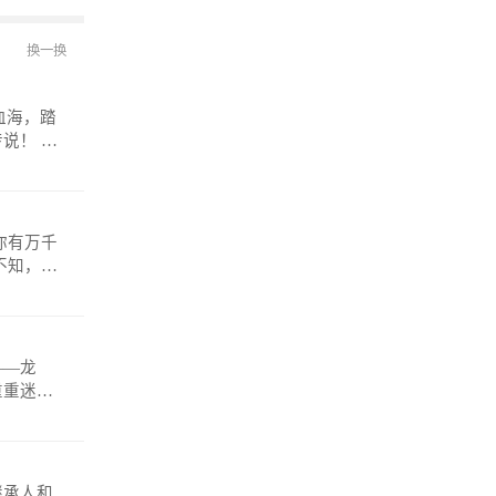
换一换
！ 微
——龙
重重迷
anmosh
继承人和