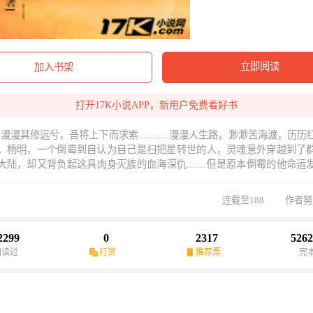
立即阅读
加入书架
打开17K小说APP，新用户免费看好书
......路漫漫其修远兮，吾将上下而求索...........漫漫人生路，渺渺苦海渡，
。杨明，一个倒霉到自认为自己是扫把星转世的人，灵魂意外穿越到了
大陆，却又背负起这具肉身灭族的血海深仇.......但是原本倒霉的他命运
，得五彩开天石，获绝世功法与混沌精气，手持无双神剑，一剑出而
天灵大陆无法无皇，那么我何不就做那么一个前无古人后无来者的帝皇.....
连载至188
作者努
河，让这天地为他颤抖。江山如画这里有，美人如花这里也有，热血沸
........
2299
0
2317
5262
阅读过
打赏
推荐票
完