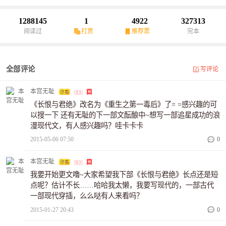
1288145
1
4922
327313
阅读过
打赏
推荐票
完本
全部评论
写评论
本宫无耻
《长恨与君绝》改名为《重生之第一毒后》了= =感兴趣的可
以搜一下 还有无耻的下一部文酝酿中~想写一部追星成功的浪
漫现代文，有人感兴趣吗？哇卡卡卡
2015-05-06 07:50
0
本宫无耻
我要开始更文噜~大家希望我下部《长恨与君绝》长点还是短
点呢？估计不长……哈哈我太懒，我要写现代的，一部古代
一部现代穿插，么么哒有人来看吗？
2015-01-27 20:43
0