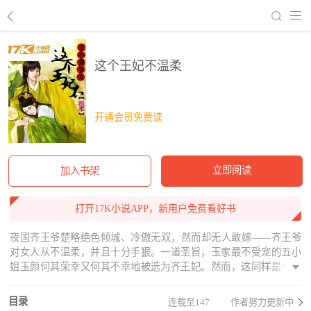
回到书架
这个王妃不温柔
开通会员免费读
立即阅读
加入书架
打开17K小说APP，新用户免费看好书
夜国齐王爷楚略绝色倾城、冷傲无双，然而却无人敢嫁——齐王爷
对女人从不温柔，并且十分手狠。一道圣旨，玉家最不受宠的五小
姐玉颜何其荣幸又何其不幸地被选为齐王妃。然而，这同样是个不
温柔的主。于是，齐王府开始鸡飞狗跳、人仰马翻了……
目录
连载至147
作者努力更新中