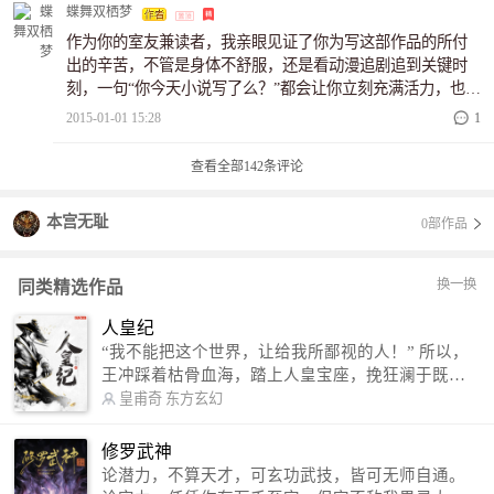
蝶舞双栖梦
作为你的室友兼读者，我亲眼见证了你为写这部作品的所付
出的辛苦，不管是身体不舒服，还是看动漫追剧追到关键时
刻，一句“你今天小说写了么？”都会让你立刻充满活力，也许
是你作为一个作者出于对读者的责任吧，你都会马上开始你
2015-01-01 15:28
1
的码字生活，也为此我们的寝室几乎天天可以听到你敲击键
盘的声音，看到一个带着耳机安静码字的身影，每当那时你
查看全部
142
条评论
专注的永远听不到外界的声音。你的坚持和努力相信一定不
知我看到，相信你的读者也一定从你每天都保质保量的更新
本宫无耻
0部作品
的文章中有所感受。说实话，你是一个活泼好动的女孩，但
每次只要一开始写小说，就会变成一个安静的美女子（我就
这么一说，也别太当真），还真给人一种静若处子的感觉。
换一换
同类精选作品
说实话，其实我挺羡...
人皇纪
“我不能把这个世界，让给我所鄙视的人！” 所以，
王冲踩着枯骨血海，踏上人皇宝座，挽狂澜于既
倒，扶大厦之将倾，成就了一段无上的传说！ 微信
皇甫奇
东方玄幻
公众号：皇甫奇 （微信号：huangfuqi1985） 新浪
微博：皇甫奇（地址：http://weibo.com/u/25284575
修罗武神
87） QQ交流群：320238210【普通群】 574501330
论潜力，不算天才，可玄功武技，皆可无师自通。
【VIP订阅群】 欢迎大家关注。