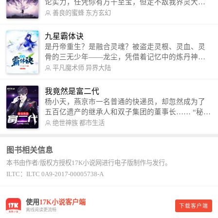
论实力，任凭你有万千至宝，但定不敌我界灵大
军。 我是谁？天下众生视我为修罗，却不知，我以
善良的蜜蜂
东方玄幻
修罗成武神。 （想看修罗武神番外，请关注蜜蜂微
信公众号：善良的蜜蜂后援会）
九星霸体诀
是丹帝重生？是融合灵魂？被盗走灵根、灵血、灵
骨的三无少年——龙尘，凭借着记忆中的炼丹神
术，修行神秘功法九星霸体诀，拨开重重迷雾，解
平凡魔术师
异界大陆
开惊天之局。 手掌天地乾坤，脚踏日月星辰，
勾搭各色美女，镇压恶鬼邪神。 江湖传闻：龙
我竟然是富二代
尘一到，地吼天啸。龙尘一出，鬼泣神哭。 本
杨小天，燕京市一名普通的快递员，却忽然成为了
故事纯属虚构，如有雷同，那就是真事儿，想要对
五百亿遗产的继承人和双子集团的董事长…… “秘
号入座，抓紧时间进群：487963015 微信公众号：
书，给我定制一套百亿富翁的吃喝住行标准！” “好
绝世神族
都市生活
平凡魔术师,或者搜索：pingfanmoshushi1982,公众
的，杨总。” “你晚上在我的床上安排五个嫩模是怎
号上有问必答，福利多多！
么回事？” “回杨总，这就是百亿富翁的标准。” “车
图书相关信息
呢？” “回杨总，开车太堵，已经给你安排了直升
本书由作者/版权方授权17K小说网进行电子版制作与发行。
机。” 从此，开启杨小天的百亿富翁之旅，只有他不
敢想的，没有秘书办不到的。
ILTC：ILTC 0A9-2017-00005738-A
使用
17K小说客户端
下载客户端
离线阅读更流畅