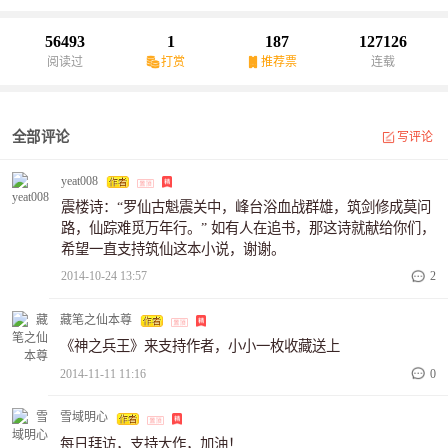
56493
1
187
127126
阅读过
打赏
推荐票
连载
全部评论
写评论
yeat008
震楼诗：“罗仙古魁震关中，峰台浴血战群雄，筑剑修成莫问
路，仙踪难觅万年行。” 如有人在追书，那这诗就献给你们，
希望一直支持筑仙这本小说，谢谢。
2014-10-24 13:57
2
藏笔之仙本尊
《神之兵王》来支持作者，小小一枚收藏送上
2014-11-11 11:16
0
雪域明心
每日拜访，支持大作，加油！