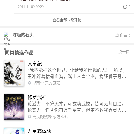
2014-11-09 20:29
0
查看全部
12
条评论
呼吸的石头
1部作品
换一换
同类精选作品
人皇纪
“我不能把这个世界，让给我所鄙视的人！” 所以，
王冲踩着枯骨血海，踏上人皇宝座，挽狂澜于既
倒，扶大厦之将倾，成就了一段无上的传说！ 微信
皇甫奇
东方玄幻
公众号：皇甫奇 （微信号：huangfuqi1985） 新浪
微博：皇甫奇（地址：http://weibo.com/u/25284575
修罗武神
87） QQ交流群：320238210【普通群】 574501330
论潜力，不算天才，可玄功武技，皆可无师自通。
【VIP订阅群】 欢迎大家关注。
论实力，任凭你有万千至宝，但定不敌我界灵大
军。 我是谁？天下众生视我为修罗，却不知，我以
善良的蜜蜂
东方玄幻
修罗成武神。 （想看修罗武神番外，请关注蜜蜂微
信公众号：善良的蜜蜂后援会）
九星霸体诀