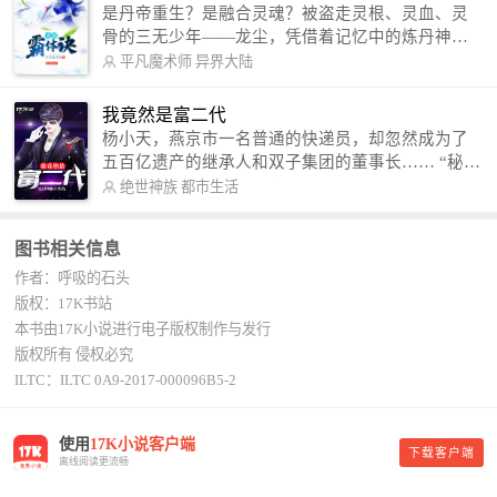
是丹帝重生？是融合灵魂？被盗走灵根、灵血、灵
骨的三无少年——龙尘，凭借着记忆中的炼丹神
术，修行神秘功法九星霸体诀，拨开重重迷雾，解
平凡魔术师
异界大陆
开惊天之局。 手掌天地乾坤，脚踏日月星辰，
勾搭各色美女，镇压恶鬼邪神。 江湖传闻：龙
我竟然是富二代
尘一到，地吼天啸。龙尘一出，鬼泣神哭。 本
杨小天，燕京市一名普通的快递员，却忽然成为了
故事纯属虚构，如有雷同，那就是真事儿，想要对
五百亿遗产的继承人和双子集团的董事长…… “秘
号入座，抓紧时间进群：487963015 微信公众号：
书，给我定制一套百亿富翁的吃喝住行标准！” “好
绝世神族
都市生活
平凡魔术师,或者搜索：pingfanmoshushi1982,公众
的，杨总。” “你晚上在我的床上安排五个嫩模是怎
号上有问必答，福利多多！
么回事？” “回杨总，这就是百亿富翁的标准。” “车
图书相关信息
呢？” “回杨总，开车太堵，已经给你安排了直升
作者：呼吸的石头
机。” 从此，开启杨小天的百亿富翁之旅，只有他不
敢想的，没有秘书办不到的。
版权：17K书站
本书由17K小说进行电子版权制作与发行
版权所有 侵权必究
ILTC：ILTC 0A9-2017-000096B5-2
使用
17K小说客户端
下载客户端
离线阅读更流畅