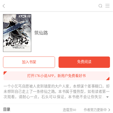
回到书架
筑仙路
免费阅读
加入书架
打开17K小说APP，新用户免费看好书
一个小乞丐自愿被人卖到镇里的大户人家，本想谋个差事糊口，却
未想到自己走上了一条修仙之路。本书属于慢热型，如有读者第一
次观看，请耐心一点，石头可以保证，本书绝不会让你失望，谢
谢！
目录
连载至60
作者努力更新中