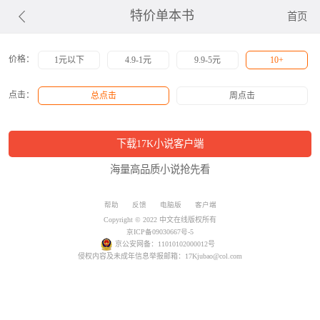
特价单本书
首页
价格：
1元以下
4.9-1元
9.9-5元
10+
点击：
总点击
周点击
下载17K小说客户端
海量高品质小说抢先看
帮助
反馈
电脑版
客户端
Copyright © 2022 中文在线版权所有
京ICP备09030667号-5
京公安网备：11010102000012号
侵权内容及未成年信息举报邮箱：17Kjubao@col.com