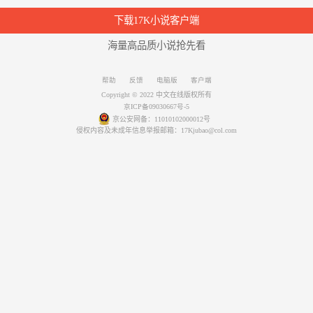
下载17K小说客户端
海量高品质小说抢先看
帮助
反馈
电脑版
客户端
Copyright © 2022 中文在线版权所有
京ICP备09030667号-5
京公安网备：11010102000012号
侵权内容及未成年信息举报邮箱：17Kjubao@col.com