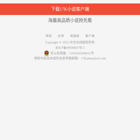
下载17K小说客户端
海量高品质小说抢先看
帮助
反馈
电脑版
客户端
Copyright © 2022 中文在线版权所有
京ICP备09030667号-5
京公安网备：11010102000012号
侵权内容及未成年信息举报邮箱：17Kjubao@col.com