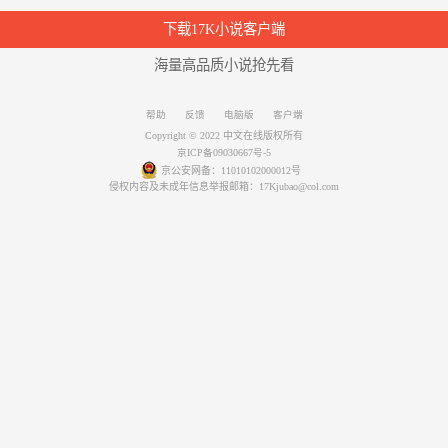
下载17K小说客户端
海量高品质小说抢先看
帮助
反馈
电脑版
客户端
Copyright © 2022 中文在线版权所有
京ICP备09030667号-5
京公安网备：11010102000012号
侵权内容及未成年信息举报邮箱：17Kjubao@col.com