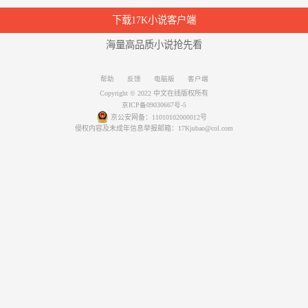
下载17K小说客户端
海量高品质小说抢先看
帮助
反馈
电脑版
客户端
Copyright © 2022 中文在线版权所有
京ICP备09030667号-5
京公安网备：11010102000012号
侵权内容及未成年信息举报邮箱：17Kjubao@col.com