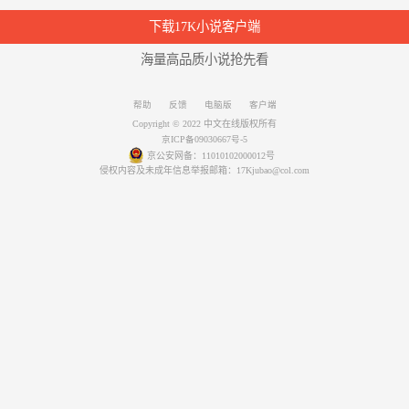
下载17K小说客户端
海量高品质小说抢先看
帮助
反馈
电脑版
客户端
Copyright © 2022 中文在线版权所有
京ICP备09030667号-5
京公安网备：11010102000012号
侵权内容及未成年信息举报邮箱：17Kjubao@col.com