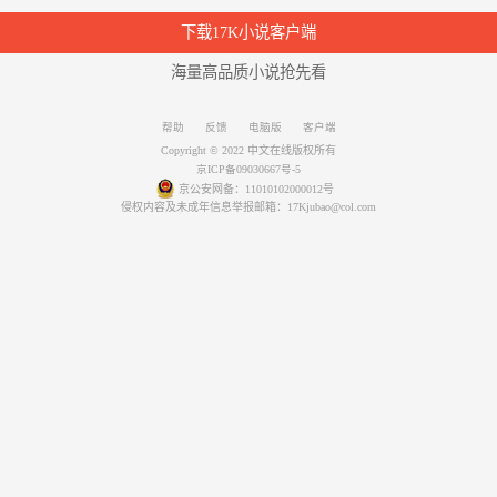
下载17K小说客户端
海量高品质小说抢先看
帮助
反馈
电脑版
客户端
Copyright © 2022 中文在线版权所有
京ICP备09030667号-5
京公安网备：11010102000012号
侵权内容及未成年信息举报邮箱：17Kjubao@col.com