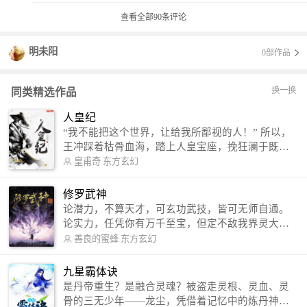
查看全部
90
条评论
明未阳
0部作品
换一换
同类精选作品
人皇纪
“我不能把这个世界，让给我所鄙视的人！” 所以，
王冲踩着枯骨血海，踏上人皇宝座，挽狂澜于既
倒，扶大厦之将倾，成就了一段无上的传说！ 微信
皇甫奇
东方玄幻
公众号：皇甫奇 （微信号：huangfuqi1985） 新浪
微博：皇甫奇（地址：http://weibo.com/u/25284575
修罗武神
87） QQ交流群：320238210【普通群】 574501330
论潜力，不算天才，可玄功武技，皆可无师自通。
【VIP订阅群】 欢迎大家关注。
论实力，任凭你有万千至宝，但定不敌我界灵大
军。 我是谁？天下众生视我为修罗，却不知，我以
善良的蜜蜂
东方玄幻
修罗成武神。 （想看修罗武神番外，请关注蜜蜂微
信公众号：善良的蜜蜂后援会）
九星霸体诀
是丹帝重生？是融合灵魂？被盗走灵根、灵血、灵
骨的三无少年——龙尘，凭借着记忆中的炼丹神