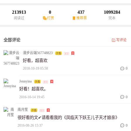
净……美男们，我来啦！
213913
0
437
1099284
阅读过
打赏
推荐票
完本
全部评论
写评论
漫步云端567748823
好看，超喜欢
2018-10-19 05:58
0
Jennyina
好看！超喜欢。
2016-10-14 19:45
0
南月笙
很好看的文✔请看看我的《凤临天下妖王儿子天才娘亲》
2016-08-26 15:37
0