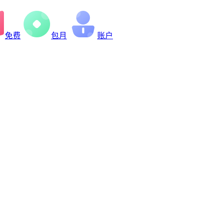
免费
包月
账户