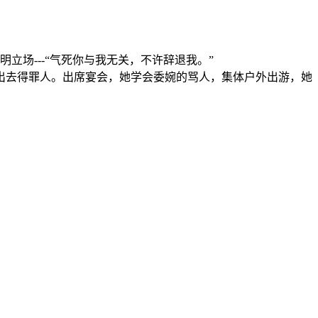
场---“气死你与我无关，不许辞退我。”
出去得罪人。出席宴会，她学会委婉的骂人，集体户外出游，她