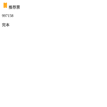
推荐票
997158
完本
全部评论
写评论
可不可以不爱00
文文结束，有疑问请点击完结感言，加群，作者为你解答，
2017-01-01 23:08
0
lll9Clll
《老哥你在哪儿》来拜读1