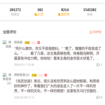
荡气回肠；武学玄妙诡异，功夫博大浑厚，对抗惊魂动魄。小说重
点在搏斗中成长，在奇绝中战斗，在青春萌动中虐心，在爱恨情仇
201272
102
8214
1545282
中徘徊；幸福的时候让你羡慕，悲惨的时候会让你落泪，那些熟悉
阅读过
打赏
推荐票
完本
的场景让你怦然心动。
全部评论
写评论
陌染痕
“凭什么救你，你又不是我媳妇。” “救了，慢慢的不就变成了
么。” …… 看了几章，这主角真够色情，性格相当鲜明，开
篇蛮有冲击力啊，哈哈哈！看来主角的身世是大伏笔了，矛
盾早早点出，yy点紧随其后，真够老练的！！而且章节名，
2016-02-17 23:46
1
跟我的文有得一拼，一起加油，晚安咯！
缥缈星辰203
《龙武剑皇》来访，很久没有欣赏到这么题材新颖，构思奇
妙的神作了，带着我们广大的读友走入了一片不一样的世
界，不一样的文化，不一样的情感！这里有天马行空般的神
笔，让我们领略到了作者不一样的情怀，让我们知道这人生
2016-02-09 17:11
0
间最后的美善，人性的最后的真实，带着我们进入了您笔下