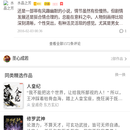
的世界，领略到了另一种不同的文化风景！期待着您的再次
水晶之芳
神作更新，星辰呈上。
还是一部带有风趣幽默的小说，情节虽然有些慢热，但剧情
发展还是挺合情合理的，总能在意料之中。人物刻画得比较
深刻清晰，个性突出，有种活灵活现的感觉。尤其是男女猪
脚都有鲜明的语言风格和动作习惯，这让人影响深刻，一句
2016-02-03 00:36
1
话，一个动作，都能够清晰地想起猪脚人物。呵呵，蛮有新
意的。继续努力哦，我在等着呵。
查看全部
1572
条评论
圣心成若
2部作品
换一换
同类精选作品
人皇纪
“我不能把这个世界，让给我所鄙视的人！” 所以，
王冲踩着枯骨血海，踏上人皇宝座，挽狂澜于既
倒，扶大厦之将倾，成就了一段无上的传说！ 微信
皇甫奇
东方玄幻
公众号：皇甫奇 （微信号：huangfuqi1985） 新浪
微博：皇甫奇（地址：http://weibo.com/u/25284575
修罗武神
87） QQ交流群：320238210【普通群】 574501330
论潜力，不算天才，可玄功武技，皆可无师自通。
【VIP订阅群】 欢迎大家关注。