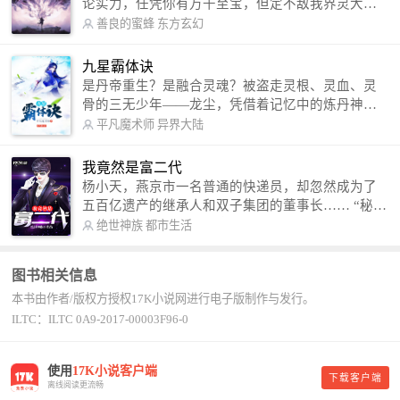
论实力，任凭你有万千至宝，但定不敌我界灵大
军。 我是谁？天下众生视我为修罗，却不知，我以
善良的蜜蜂
东方玄幻
修罗成武神。 （想看修罗武神番外，请关注蜜蜂微
信公众号：善良的蜜蜂后援会）
九星霸体诀
是丹帝重生？是融合灵魂？被盗走灵根、灵血、灵
骨的三无少年——龙尘，凭借着记忆中的炼丹神
术，修行神秘功法九星霸体诀，拨开重重迷雾，解
平凡魔术师
异界大陆
开惊天之局。 手掌天地乾坤，脚踏日月星辰，
勾搭各色美女，镇压恶鬼邪神。 江湖传闻：龙
我竟然是富二代
尘一到，地吼天啸。龙尘一出，鬼泣神哭。 本
杨小天，燕京市一名普通的快递员，却忽然成为了
故事纯属虚构，如有雷同，那就是真事儿，想要对
五百亿遗产的继承人和双子集团的董事长…… “秘
号入座，抓紧时间进群：487963015 微信公众号：
书，给我定制一套百亿富翁的吃喝住行标准！” “好
绝世神族
都市生活
平凡魔术师,或者搜索：pingfanmoshushi1982,公众
的，杨总。” “你晚上在我的床上安排五个嫩模是怎
号上有问必答，福利多多！
么回事？” “回杨总，这就是百亿富翁的标准。” “车
图书相关信息
呢？” “回杨总，开车太堵，已经给你安排了直升
本书由作者/版权方授权17K小说网进行电子版制作与发行。
机。” 从此，开启杨小天的百亿富翁之旅，只有他不
敢想的，没有秘书办不到的。
ILTC：ILTC 0A9-2017-00003F96-0
使用
17K小说客户端
下载客户端
离线阅读更流畅