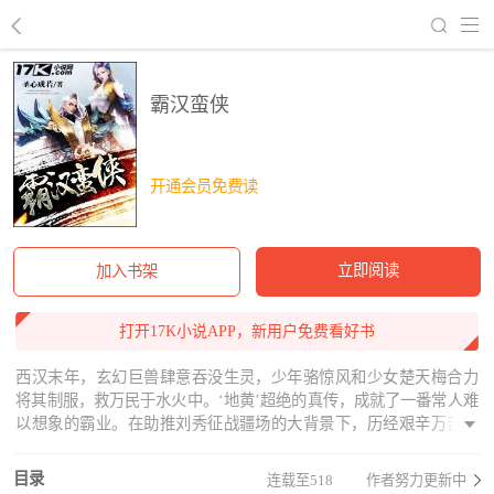
回到书架
霸汉蛮侠
开通会员免费读
立即阅读
加入书架
打开17K小说APP，新用户免费看好书
西汉末年，玄幻巨兽肆意吞没生灵，少年骆惊风和少女楚天梅合力
将其制服，救万民于水火中。‘地黄’超绝的真传，成就了一番常人难
以想象的霸业。在助推刘秀征战疆场的大背景下，历经艰辛万苦，
面对众多黑恶玄幻势力，克服无数困难，在南征北战中，九死一
生，用生命演绎着惊心动魄、揪心撕肺的亲历。爱情缠绵悱恻，恋
目录
连载至518
作者努力更新中
爱交错复杂，过程欢喜忧伤；战争惨然激烈，人心怪异叵测，情感