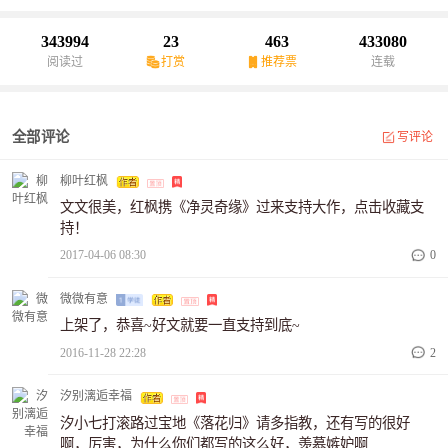
散霞余光中，清雅灵韵的男子坚定伸手，他说，我只愿给你一世安
康。高山深林间，秀丽高洁的男子轻握一抹流雾，他说，与你相
343994
23
463
433080
较，这天下就如此般。她，笼一层炫目光晕蹑云而来轻扬素指搅乱
阅读过
打赏
推荐票
连载
这天下，红尘世间，谁将执她染指天下之手君临天下？是他，是
他，还是他……
全部评论
写评论
柳叶红枫
文文很美，红枫携《净灵奇缘》过来支持大作，点击收藏支
持！
2017-04-06 08:30
0
微微有意
上架了，恭喜~好文就要一直支持到底~
2016-11-28 22:28
2
汐别漓逅幸福
汐小七打滚路过宝地《落花归》请多指教，还有写的很好
啊，厉害，为什么你们都写的这么好，羡慕嫉妒啊