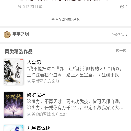
2016-12-25 11:02
0
查看全部
79
条评论
莘莘之玥
0部作品
换一换
同类精选作品
人皇纪
“我不能把这个世界，让给我所鄙视的人！” 所以，
王冲踩着枯骨血海，踏上人皇宝座，挽狂澜于既
倒，扶大厦之将倾，成就了一段无上的传说！ 微信
皇甫奇
东方玄幻
公众号：皇甫奇 （微信号：huangfuqi1985） 新浪
微博：皇甫奇（地址：http://weibo.com/u/25284575
修罗武神
87） QQ交流群：320238210【普通群】 574501330
论潜力，不算天才，可玄功武技，皆可无师自通。
【VIP订阅群】 欢迎大家关注。
论实力，任凭你有万千至宝，但定不敌我界灵大
军。 我是谁？天下众生视我为修罗，却不知，我以
善良的蜜蜂
东方玄幻
修罗成武神。 （想看修罗武神番外，请关注蜜蜂微
信公众号：善良的蜜蜂后援会）
九星霸体诀