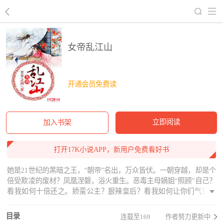
回到书架
女帝乱江山
开通会员免费读
立即阅读
加入书架
打开17K小说APP，新用户免费看好书
她是21世纪的黑暗之王，“朝帝”名出，万众皆伏。一朝穿越，却是个
倍受欺凌的废材？凤凰涅磐，浴火重生。恶毒主母嫡姐“照顾”自己？
看我如何十倍还之。娇蛮公主？狠辣皇后？看我如何让你们气到吐
血。什么，老眼昏花年过半百的老皇帝要纳自己为妃？冷傲一笑，
踹翻龙椅，夺过玉玺，我来称帝。孤清冷寂的月色下，色授魂予的
目录
连载至169
作者努力更新中
妖孽容颜染上银霜，幽深凄凉，他说，你是我生命中唯一的光芒。