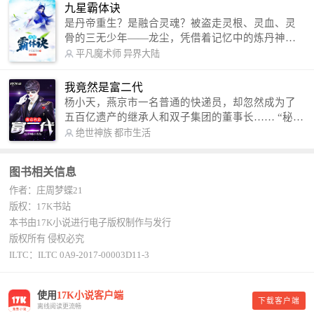
信公众号：善良的蜜蜂后援会）
九星霸体诀
是丹帝重生？是融合灵魂？被盗走灵根、灵血、灵
骨的三无少年——龙尘，凭借着记忆中的炼丹神
术，修行神秘功法九星霸体诀，拨开重重迷雾，解
平凡魔术师
异界大陆
开惊天之局。 手掌天地乾坤，脚踏日月星辰，
勾搭各色美女，镇压恶鬼邪神。 江湖传闻：龙
我竟然是富二代
尘一到，地吼天啸。龙尘一出，鬼泣神哭。 本
杨小天，燕京市一名普通的快递员，却忽然成为了
故事纯属虚构，如有雷同，那就是真事儿，想要对
五百亿遗产的继承人和双子集团的董事长…… “秘
号入座，抓紧时间进群：487963015 微信公众号：
书，给我定制一套百亿富翁的吃喝住行标准！” “好
绝世神族
都市生活
平凡魔术师,或者搜索：pingfanmoshushi1982,公众
的，杨总。” “你晚上在我的床上安排五个嫩模是怎
号上有问必答，福利多多！
么回事？” “回杨总，这就是百亿富翁的标准。” “车
图书相关信息
呢？” “回杨总，开车太堵，已经给你安排了直升
作者：庄周梦蝶21
机。” 从此，开启杨小天的百亿富翁之旅，只有他不
敢想的，没有秘书办不到的。
版权：17K书站
本书由17K小说进行电子版权制作与发行
版权所有 侵权必究
ILTC：ILTC 0A9-2017-00003D11-3
使用
17K小说客户端
下载客户端
离线阅读更流畅