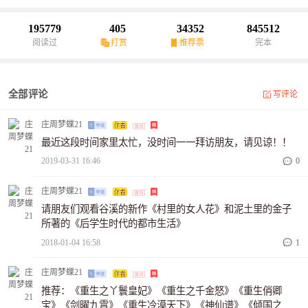
的醉里凝烟梦蝶的QQ：769266331想联系的朋友，加我！
195779
405
34352
845512
阅读过
打赏
推荐票
完本
全部评论
写评论
庄周梦蝶21
最近这段时间家里太忙，没时间一一拜访朋友，请见谅！！
2019-03-31 16:46
0
庄周梦蝶21
请朋友们观看谷溪的新作《村里的女人花》和泥土里的金子
所著的《后学生时代的都市生活》
2018-01-04 16:58
1
庄周梦蝶21
推荐：《重生之丫鬟皇妃》《重生之千金怒》《重生俏卿
宝》《剑曜九霄》《重生冷漠天下》《神仙谱》《倾国之