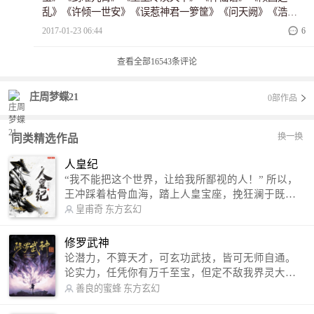
乱》《许倾一世安》《误惹神君一箩筐》《问天阙》《浩瀚
大自在》《双色姐妹花》《嫡妻崛起》《逆天征仙》《欲擒
2017-01-23 06:44
6
顾爱》
查看全部
16543
条评论
庄周梦蝶21
0部作品
换一换
同类精选作品
人皇纪
“我不能把这个世界，让给我所鄙视的人！” 所以，
王冲踩着枯骨血海，踏上人皇宝座，挽狂澜于既
倒，扶大厦之将倾，成就了一段无上的传说！ 微信
皇甫奇
东方玄幻
公众号：皇甫奇 （微信号：huangfuqi1985） 新浪
微博：皇甫奇（地址：http://weibo.com/u/25284575
修罗武神
87） QQ交流群：320238210【普通群】 574501330
论潜力，不算天才，可玄功武技，皆可无师自通。
【VIP订阅群】 欢迎大家关注。
论实力，任凭你有万千至宝，但定不敌我界灵大
军。 我是谁？天下众生视我为修罗，却不知，我以
善良的蜜蜂
东方玄幻
修罗成武神。 （想看修罗武神番外，请关注蜜蜂微