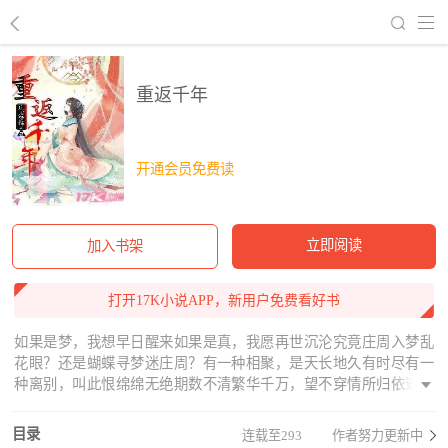
回到书架
重返千年
开通会员免费读
立即阅读
加入书架
打开17K小说APP，新用户免费看好书
如果是梦，我想早日醒来如果是真，我愿再世沉沦究竟庄周入梦乱
花眼？还是蝴蝶寻梦迷庄周？有一种相聚，是天长地久有时尽有一
种离别，叫此恨绵绵无绝期数不清繁华千万，望不穿情所归依道不
完世事无常，舍不掉缱绻缠绵幽冥路，忘川河。奈何桥前叹奈何三
生石，孟婆汤。黄泉碧落落黄泉逆转乾坤，为爱痴狂不悔朝暮轮
目录
连载至293
作者努力更新中
回，错点鸳鸯重生顾怜往事如风，吹起柳絮满天锦瑟年华，你是我