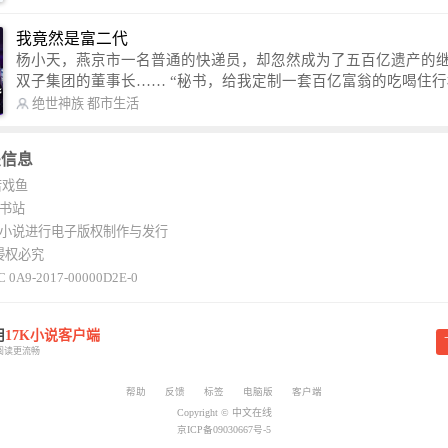
镇压恶鬼邪神。 江湖传闻：龙尘一到，地吼天啸。龙尘一出，鬼泣神
哭。 本故事纯属虚构，如有雷同，那就是真事儿，想要对号入座，抓
我竟然是富二代
紧时间进群：487963015 微信公众号：平凡魔术师,或者搜索：pingf
杨小天，燕京市一名普通的快递员，却忽然成为了五百亿遗产的
ushi1982,公众号上有问必答，福利多多！
双子集团的董事长…… “秘书，给我定制一套百亿富翁的吃喝住行标准！”
“好的，杨总。” “你晚上在我的床上安排五个嫩模是怎么回事？” “回杨总，
绝世神族
都市生活
这就是百亿富翁的标准。” “车呢？” “回杨总，开车太堵，已经给你安排了
直升机。” 从此，开启杨小天的百亿富翁之旅，只有他不敢想的，没有秘书
关信息
办不到的。
若戏鱼
K书站
K小说进行电子版权制作与发行
侵权必究
 0A9-2017-00000D2E-0
用
17K小说客户端
阅读更流畅
帮助
反馈
标签
电脑版
客户端
Copyright © 中文在线
京ICP备09030667号-5