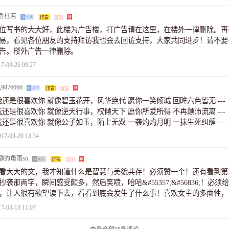
鱼杜若
位写书的大大好，此楼为广告楼，打广告请在这里，在楼外一律删除。再
易，看见各位朋友的支持拜访我也会去回访支持，大家共同进步！请不要
告。楼外广告一律删除。
17-03-26 09:27
9876666
我还是很喜欢你 就像碧玉花开，风华绝代 愿你一笑倾城 回眸六色皆无 ---
我还是很喜欢你 就像逆天行事，权倾天下 愿你所爱所得 不再颠沛流离 --
我还是很喜欢你 就像公子如玉，陌上无双 一袭灼灼月明 一抹生死纠缠 --
017-03-20 13:34
静的角落sn
看大大的文，我才知道什么是智慧与美貌共存！必须赞一个！还有看到第
抄袭那两字，瞬间感受颇多，然后笑喷，哈哈&#55357;&#56836;！必须
，让人很有欲望读下去，看看到底会发生了什么事！喜欢女主的多面性，
，该弱时弱。人物性格描写得很清晰，文字也很优美，让人进一步到体会
17-03-13 11:07
，作者加油↖(^ω^)↗，加油码字~