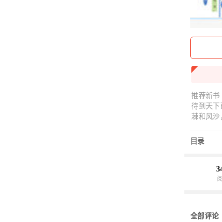
推荐新书
待到天下
棘和风沙
韶华？-
一生不许
目录
美眸流转
得了不过
3
全部评论