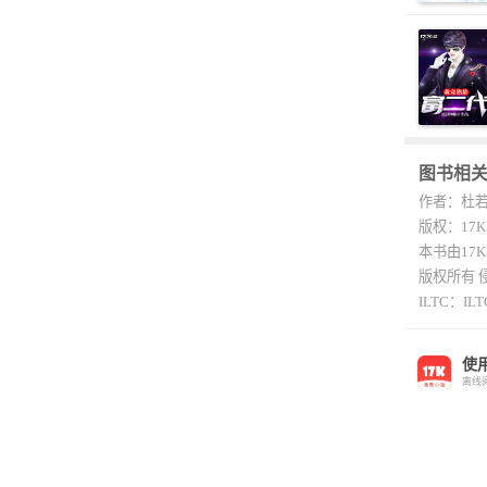
图书相
作者：杜
版权：17
本书由17
版权所有 
ILTC：ILTC
使
离线