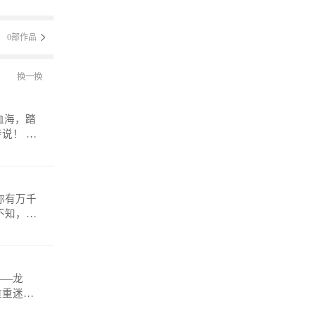
0部作品
换一换
！ 微
——龙
重重迷