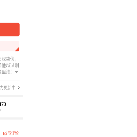
深深蛰伏，
因他越过荆
情里谁负了
一刀两段，
白衣胜雪、
力更新中
年这天下我
473
本
写评论