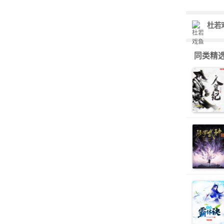
杜若
同类精