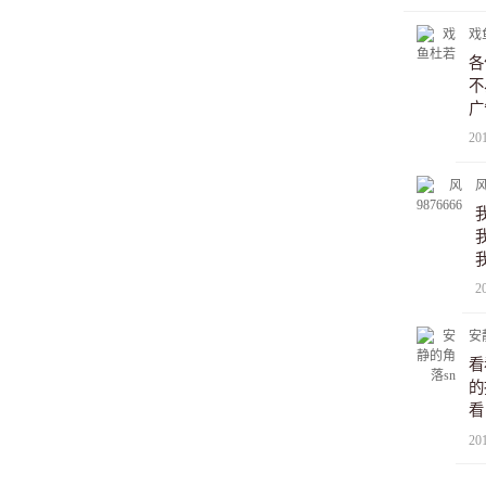
戏
各
不
广
20
风
2
安
看
的
看
强
20
字