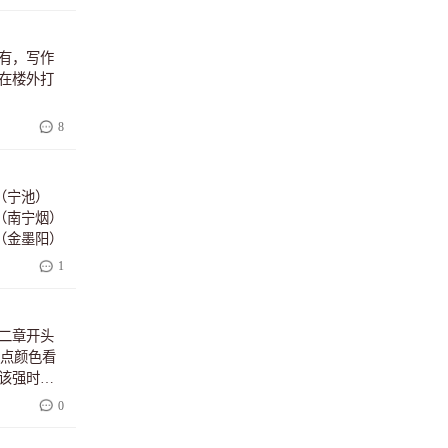
有，写作
在楼外打
8
（宁池）
-（南宁烟）
-（金墨阳）
1
二章开头
给点颜色看
该强时
风华两个
0