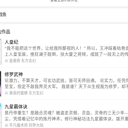
查看全部
95
条评论
戏鱼
选作品
人皇纪
“我不能把这个世界，让给我所鄙视的人！” 所以，王冲踩着枯骨血海，踏
上人皇宝座，挽狂澜于既倒，扶大厦之将倾，成就了一段无上的传说
信公众号：皇甫奇 （微信号：huangfuqi1985） 新浪微博：皇甫奇（地址：
皇甫奇
东方玄幻
http://weibo.com/u/2528457587） QQ交流群：320238210【普通群】 57450
1330 【VIP订阅群】 欢迎大家关注。
修罗武神
论潜力，不算天才，可玄功武技，皆可无师自通。 论实力，任凭你有万千
至宝，但定不敌我界灵大军。 我是谁？天下众生视我为修罗，却不知，我
以修罗成武神。 （想看修罗武神番外，请关注蜜蜂微信公众号：善良的蜜
善良的蜜蜂
东方玄幻
蜂后援会）
九星霸体诀
是丹帝重生？是融合灵魂？被盗走灵根、灵血、灵骨的三无少年
尘，凭借着记忆中的炼丹神术，修行神秘功法九星霸体诀，拨开
雾，解开惊天之局。 手掌天地乾坤，脚踏日月星辰，勾搭各色美女，
平凡魔术师
异界大陆