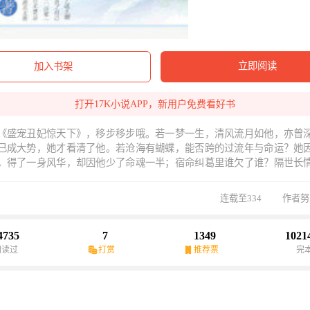
立即阅读
加入书架
打开17K小说APP，新用户免费看好书
《盛宠丑妃惊天下》，移步移步哦。若一梦一生，清风流月如他，亦曾
已成大势，她才看清了他。若沧海有蝴蝶，能否跨的过流年与命运？她
，得了一身风华，却因他少了命魂一半；宿命纠葛里谁欠了谁？隔世长
--‘明明已经百无禁忌，可是你却是那一百零一’‘喜你成疾，药石无医’不如
。---‘一道夜风袭来，醉红楼后院的梧桐花落了些许，抬眸望去见一少年
连载至334
作者努
、漫天的星辰都留在了他的眼底，似一场花月幻梦。’---宁王题记——当
是想博他一笑。
4735
7
1349
1021
阅读过
打赏
推荐票
完