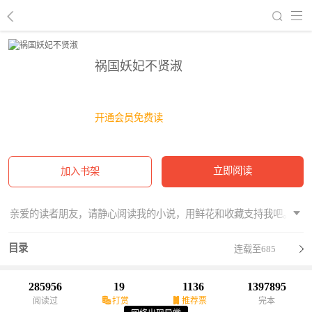
回到书架
祸国妖妃不贤淑
开通会员免费读
立即阅读
加入书架
亲爱的读者朋友，请静心阅读我的小说，用鲜花和收藏支持我吧。
目录
连载至685
285956
19
1136
1397895
阅读过
打赏
推荐票
完本