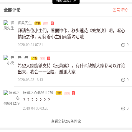
网络出现异常
网络出现异常
全部评论
写评论
御风先生
拜请各位小主们，看罢神作，移步莲花《蛟龙决》吧，呕心
情绝之作，期待着小主们雨露均沾哦
2020-09-24 07:31
0
央小央
希望大家能够支持《云萧索》，有什么缺憾大家都可以评论
出来，我会一一回复，谢谢大家
2020-08-23 18:13
0
感恩之心486611279
？？？？？？？
2019-04-30 03:20
0
查看全部
202
条评论