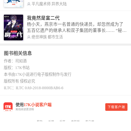
术，修行神秘功法九星霸体诀，拨开重重迷雾，解
平凡魔术师
异界大陆
开惊天之局。 手掌天地乾坤，脚踏日月星辰，
勾搭各色美女，镇压恶鬼邪神。 江湖传闻：龙
我竟然是富二代
尘一到，地吼天啸。龙尘一出，鬼泣神哭。 本
杨小天，燕京市一名普通的快递员，却忽然成为了
故事纯属虚构，如有雷同，那就是真事儿，想要对
五百亿遗产的继承人和双子集团的董事长…… “秘
号入座，抓紧时间进群：487963015 微信公众号：
书，给我定制一套百亿富翁的吃喝住行标准！” “好
绝世神族
都市生活
平凡魔术师,或者搜索：pingfanmoshushi1982,公众
的，杨总。” “你晚上在我的床上安排五个嫩模是怎
号上有问必答，福利多多！
么回事？” “回杨总，这就是百亿富翁的标准。” “车
图书相关信息
呢？” “回杨总，开车太堵，已经给你安排了直升
作者：司如酒
机。” 从此，开启杨小天的百亿富翁之旅，只有他不
敢想的，没有秘书办不到的。
版权：17K书站
本书由17K小说进行电子版权制作与发行
版权所有 侵权必究
ILTC：ILTC 0A9-2018-0000BAB6-6
使用
17K小说客户端
下载客户端
离线阅读更流畅
帮助
反馈
标签
电脑版
客户端
Copyright © 中文在线