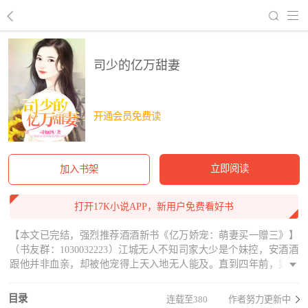
回到书架
司少的亿万甜妻
开通会员免费读
立即阅读
加入书架
打开17K小说APP，新用户免费看好书
【本文已完结，强烈推荐酒酒新书《亿万娇宠：萌妻买一赠三》】
（书友群：1030032223）江城无人不知司家大少是个妹控，安酒酒
跟他并非血亲，却被他宠得上天入地无人能及。直到四年前，她将
他勾上床，第二天却将他告上法庭，然后逃之夭夭不见踪影。他找
遍了全国每个角落，连根头发丝都没找到。
目录
连载至380
作者努力更新中