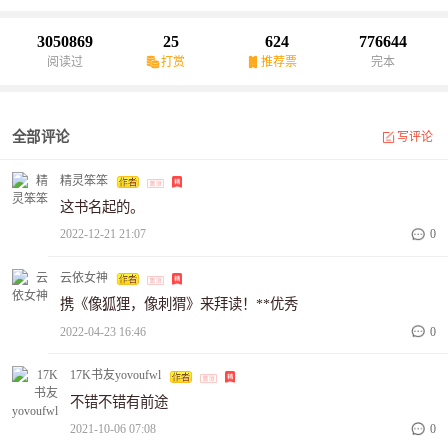
3050869
25
624
776644
阅读过
打赏
推荐票
完本
全部评论
写评论
精灵笨笨
这书名起的。
2022-12-21 21:07
0
云依女神
携《像狐狸，像刺猬》来拜读！**优秀
2022-04-23 16:46
0
17K书友yovoufwl
不错不错有前途
2021-10-06 07:08
0