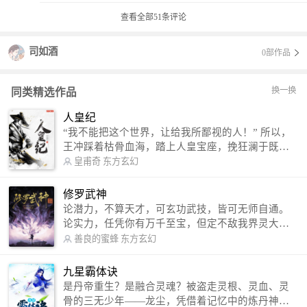
查看全部
51
条评论
司如酒
0部作品
换一换
同类精选作品
人皇纪
“我不能把这个世界，让给我所鄙视的人！” 所以，
王冲踩着枯骨血海，踏上人皇宝座，挽狂澜于既
倒，扶大厦之将倾，成就了一段无上的传说！ 微信
皇甫奇
东方玄幻
公众号：皇甫奇 （微信号：huangfuqi1985） 新浪
微博：皇甫奇（地址：http://weibo.com/u/25284575
修罗武神
87） QQ交流群：320238210【普通群】 574501330
论潜力，不算天才，可玄功武技，皆可无师自通。
【VIP订阅群】 欢迎大家关注。
论实力，任凭你有万千至宝，但定不敌我界灵大
军。 我是谁？天下众生视我为修罗，却不知，我以
善良的蜜蜂
东方玄幻
修罗成武神。 （想看修罗武神番外，请关注蜜蜂微
信公众号：善良的蜜蜂后援会）
九星霸体诀
是丹帝重生？是融合灵魂？被盗走灵根、灵血、灵
骨的三无少年——龙尘，凭借着记忆中的炼丹神